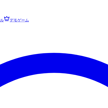
ル
デモゲーム