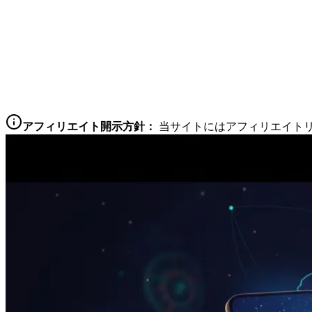
アフィリエイト開示方針：
当サイトにはアフィリエイト