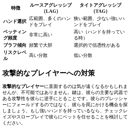
ルースアグレッシブ
タイトアグレッシブ
特徴
（LAG）
（TAG）
広範囲、多くのハン
狭い範囲、少ない強いハ
ハンド選択
ドをプレイ
ンドをプレイ
ベッティン
高い（ハンドを持ってい
非常に高い
グ頻度
る時）
ブラフ傾向
頻繁で大胆
選択的で信憑性がある
リスクレベ
高い分散
低い分散
ル
攻撃的なプレイヤーへの対策
攻撃的なプレイヤー
に直面するのは気が遠くなるかもしれま
せんが、不可能ではありません。鍵は、彼らの主要な武器で
ある攻撃性を彼らに逆手にとることです。彼らのプレッシャ
ーにフォールドするのではなく、彼らを罠にかける機会を探
しましょう。もし強いハンドを持っているなら、チェックレ
イズやスロープレイで彼らにベットを任せることを検討して
ください。