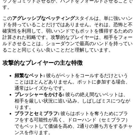
ップをコミットさせるか、ハンドをフォールドさせることで
す。
この
アグレッシブなベッティング
スタイルは、単に強いハン
ドを持っていることだけではありません。それは、恐怖と不
確実性を利用して、弱いハンドでもポットを獲得するための
計算された戦略です。攻撃的なプレイヤーは、相手をフォー
ルドさせることは、ショーダウンで最高のハンドを持ってい
ることと同じくらい良いことだと理解しています。
攻撃的なプレイヤーの主な特徴
頻繁なベット:
彼らがベットをコールするだけという
ことはほとんどありません。ポットに参加する場合、
通常はレイズからです。
プレッシャーをかける:
彼らの絶え間ないベットは、
相手を厳しい状況に追い込み、しばしばミスにつなが
ります。
ブラフとセミブラフ:
彼らはポットを奪うためにブラ
フをする可能性が高く、ドローハンド（セミブラフ）
でもベットして価値を高め、2通りの勝ち方をするチャ
ンスを作ります。