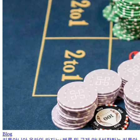
Blog
리투아니아 온라인 카지노: 법률 및 규제 안내
성장하는 리투아