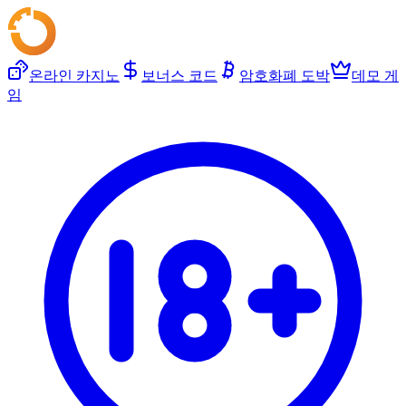
온라인 카지노
보너스 코드
암호화폐 도박
데모 게
임