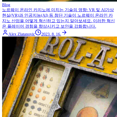
Blog
노르웨이 온라인 카지노에 미치는 기술의 영향: VR 및 AI
가상
현실(VR)과 인공지능(AI) 등 첨단 기술이 노르웨이 온라인 카
지노 산업을 어떻게 혁신하고 있는지 알아보세요. 이러한 혁신
은 플레이어 경험을 향상시키고 보안을 강화합니다.
Alex Zlatanovic
2023. 8. 16.