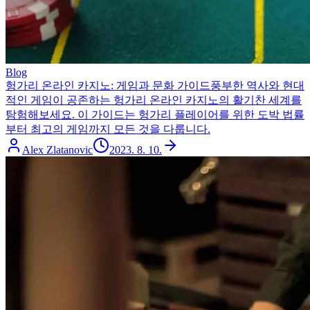
Blog
헝가리 온라인 카지노: 게임과 문화 가이드
풍부한 역사와 현대
적인 게임이 공존하는 헝가리 온라인 카지노의 활기찬 세계를
탐험해보세요. 이 가이드는 헝가리 플레이어를 위한 도박 법률
부터 최고의 게임까지 모든 것을 다룹니다.
Alex Zlatanovic
2023. 8. 10.