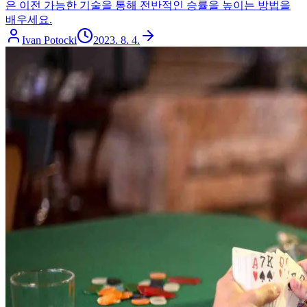
은 이전 가능한 기술을 통해 전반적인 승률을 높이는 방법을
배우세요.
Ivan Potocki
2023. 8. 4.