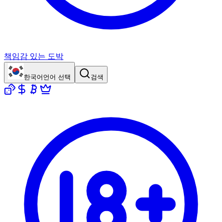
책임감 있는 도박
한국어
언어 선택
검색