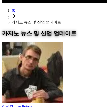
홈
카지노 뉴스 및 산업 업데이트
카지노 뉴스 및 산업 업데이트
작성자:
Ivan Potocki