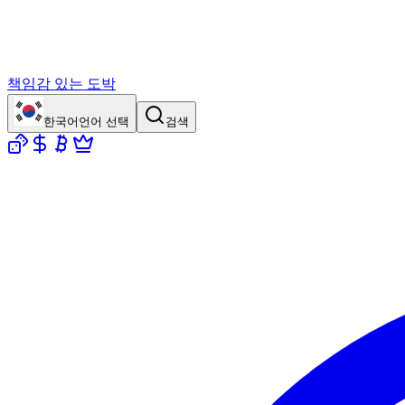
책임감 있는 도박
한국어
언어 선택
검색