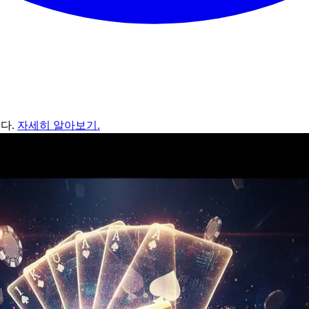
다.
자세히 알아보기.