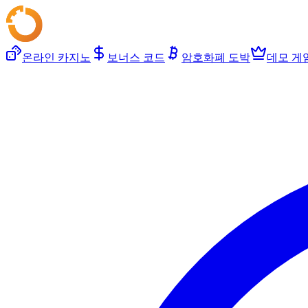
온라인 카지노
보너스 코드
암호화폐 도박
데모 게