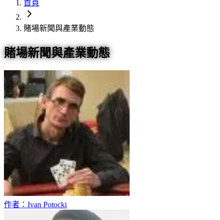
首頁
賭場新聞與產業動態
賭場新聞與產業動態
作者：
Ivan Potocki