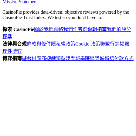
Mission Statement
CasinoPie provides data-driven, objective reviews powered by the
CasinoPie Trust Index. We test so you don't have to.
探索 CasinoPie
關於我們
聯絡我們
作者群
編輯指南
我們的評分
標準
法律與合規
條款與條件
隱私權政策
Cookie 政策
聯盟行銷揭露
理性博弈
博弈指南
遊戲供應商
遊戲類型
娛樂城學院
娛樂城術語
付款方式