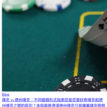
Blog
撲克 vs 德州撲克：不同遊戲形式指南
您是否曾好奇撲克和德
州撲克之間的區別？本指南將澄清德州撲克只是廣義撲克遊戲