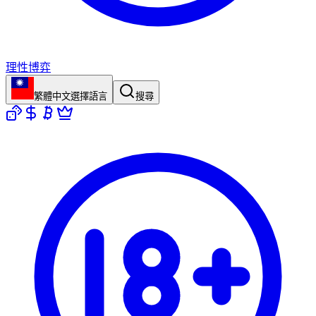
理性博弈
繁體中文
選擇語言
搜尋