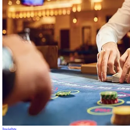
Insights