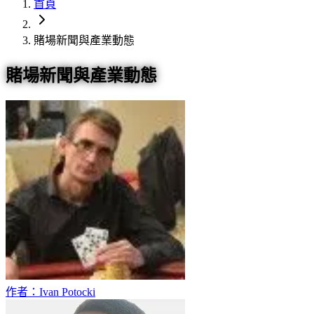
首頁
賭場新聞與產業動態
賭場新聞與產業動態
作者：
Ivan Potocki