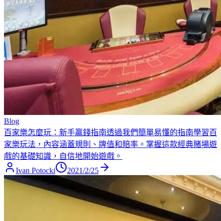
Blog
百家樂怎麼玩：新手贏錢指南
透過我們簡單易懂的指南學習百
家樂玩法，內容涵蓋規則、牌值和賠率。掌握這款經典賭場遊
戲的基礎知識，自信地開始遊戲。
Ivan Potocki
2021/2/25