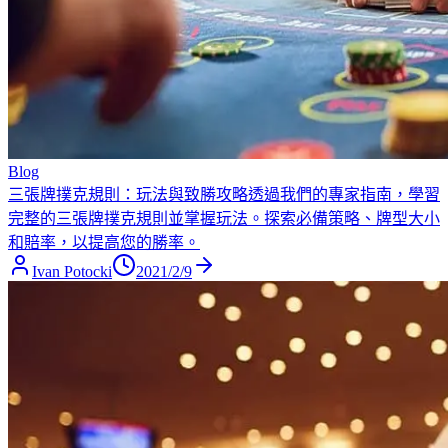
Blog
三張牌撲克規則：玩法與致勝攻略
透過我們的專家指南，學習
完整的三張牌撲克規則並掌握玩法。探索必備策略、牌型大小
和賠率，以提高您的勝率。
Ivan Potocki
2021/2/9