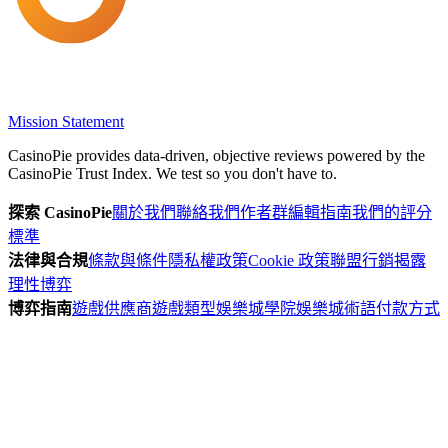
Mission Statement
CasinoPie provides data-driven, objective reviews powered by the
CasinoPie Trust Index. We test so you don't have to.
探索 CasinoPie
關於我們
聯絡我們
作者群
編輯指南
我們的評分
標準
法律與合規
條款與條件
隱私權政策
Cookie 政策
聯盟行銷揭露
理性博弈
博弈指南
遊戲供應商
遊戲類型
娛樂城學院
娛樂城術語
付款方式