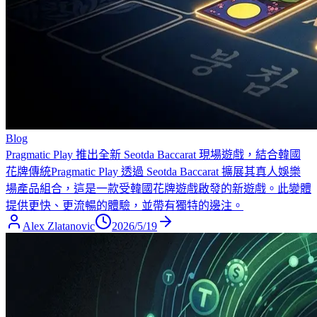
Blog
Pragmatic Play 推出全新 Seotda Baccarat 現場遊戲，結合韓國
花牌傳統
Pragmatic Play 透過 Seotda Baccarat 擴展其真人娛樂
場產品組合，這是一款受韓國花牌遊戲啟發的新遊戲。此變體
提供更快、更流暢的體驗，並帶有獨特的邊注。
Alex Zlatanovic
2026/5/19