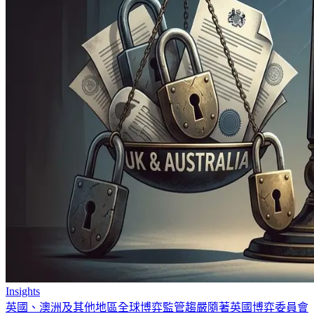
Insights
英國、澳洲及其他地區全球博弈監管趨嚴
隨著英國博弈委員會