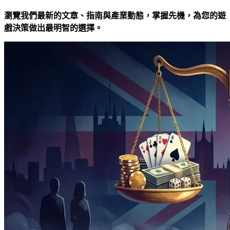
瀏覽我們最新的文章、指南與產業動態，掌握先機，為您的遊
戲決策做出最明智的選擇。