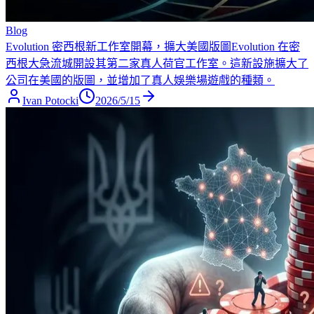
Blog
Evolution 密西根新工作室開幕，擴大美國版圖
Evolution 在密
西根大急流城開設其第二家真人荷官工作室。這新設施擴大了
公司在美國的版圖，並增加了真人娛樂場遊戲的種類。
Ivan Potocki
2026/5/15