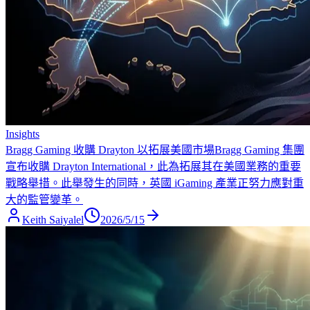
Insights
Bragg Gaming 收購 Drayton 以拓展美國市場
Bragg Gaming 集團
宣布收購 Drayton International，此為拓展其在美國業務的重要
戰略舉措。此舉發生的同時，英國 iGaming 產業正努力應對重
大的監管變革。
Keith Saiyalel
2026/5/15