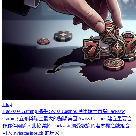
Blog
Hacksaw Gaming 攜手 Swiss Casinos 進軍瑞士市場
Hacksaw
Gaming 宣布與瑞士最大的賭場集團 Swiss Casinos 建立重要合
作夥伴關係。此協議將 Hacksaw 廣受歡迎的老虎機遊戲組合
引入 swisscasinos.ch 的玩家。