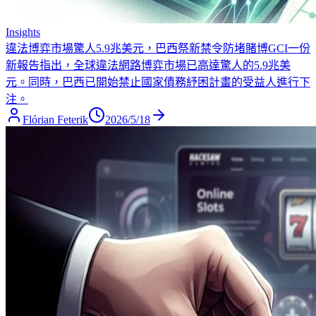
Insights
違法博弈市場驚人5.9兆美元，巴西祭新禁令防堵賭博
GCI一份
新報告指出，全球違法網路博弈市場已高達驚人的5.9兆美
元。同時，巴西已開始禁止國家債務紓困計畫的受益人進行下
注。
Flórian Feterik
2026/5/18