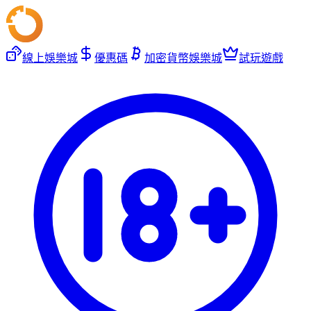
線上娛樂城
優惠碼
加密貨幣娛樂城
試玩遊戲