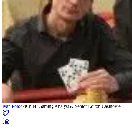
Ivan Potocki
Chief iGaming Analyst & Senior Editor
, CasinoPie