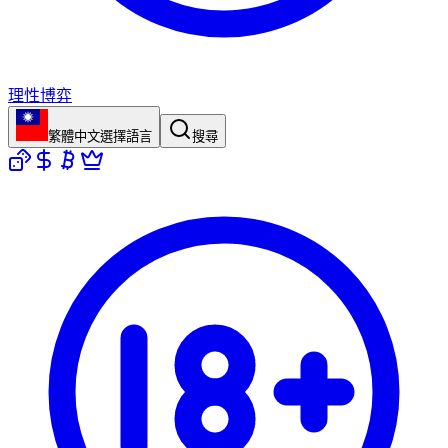
理性博弈
繁體中文
選擇語言
搜尋