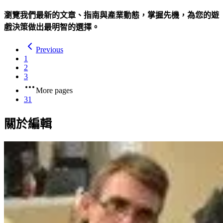
瀏覽我們最新的文章、指南與產業動態，掌握先機，為您的遊
戲決策做出最明智的選擇。
Previous
1
2
3
More pages
31
關於編輯