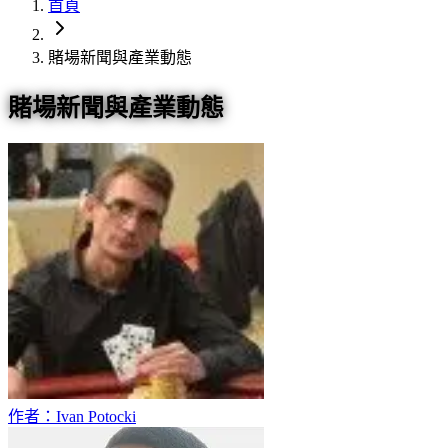
首頁
賭場新聞與產業動態
賭場新聞與產業動態
作者：
Ivan Potocki