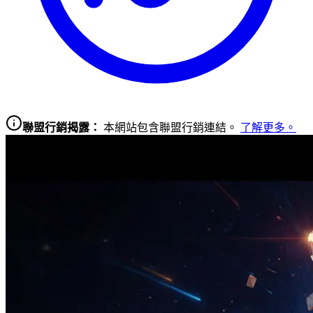
聯盟行銷揭露：
本網站包含聯盟行銷連結。
了解更多。