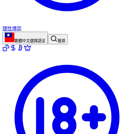
理性博弈
繁體中文
選擇語言
搜尋