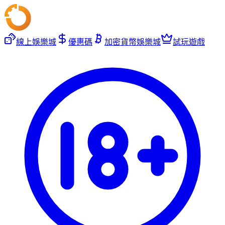
線上娛樂城
優惠碼
加密貨幣娛樂城
試玩遊戲