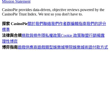
Mission Statement
CasinoPie provides data-driven, objective reviews powered by the
CasinoPie Trust Index. We test so you don't have to.
探索 CasinoPie
關於我們
聯絡我們
作者群
編輯指南
我們的評分
標準
法律與合規
條款與條件
隱私權政策
Cookie 政策
聯盟行銷揭露
理性博弈
博弈指南
遊戲供應商
遊戲類型
娛樂城學院
娛樂城術語
付款方式