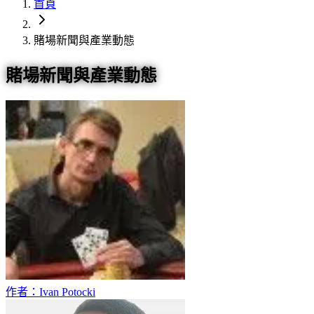
首頁
賭場新聞與產業動態
賭場新聞與產業動態
作者：
Ivan Potocki