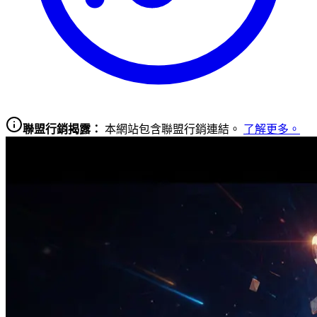
聯盟行銷揭露：
本網站包含聯盟行銷連結。
了解更多。