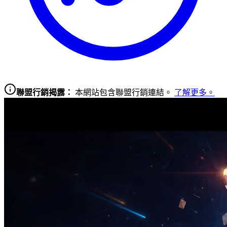
聯盟行銷揭露：
本網站包含聯盟行銷連結。
了解更多。