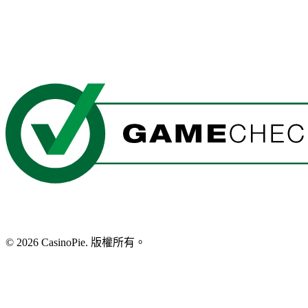
©
2026
CasinoPie.
版權所有。