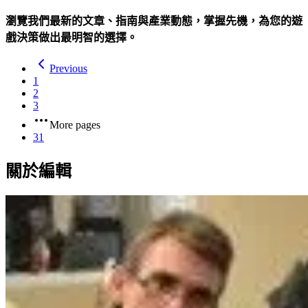
瀏覽我們最新的文章、指南與產業動態，掌握先機，為您的遊
戲決策做出最明智的選擇。
Previous
1
2
3
More pages
31
關於編輯