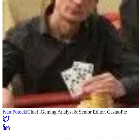
Ivan Potocki
Chief iGaming Analyst & Senior Editor
, CasinoPie