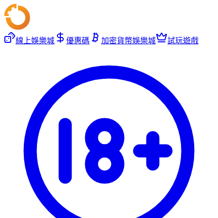
線上娛樂城
優惠碼
加密貨幣娛樂城
試玩遊戲