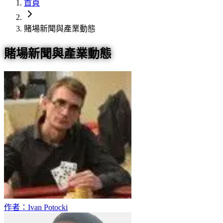
首頁
賭場新聞與產業動態
賭場新聞與產業動態
作者：
Ivan Potocki