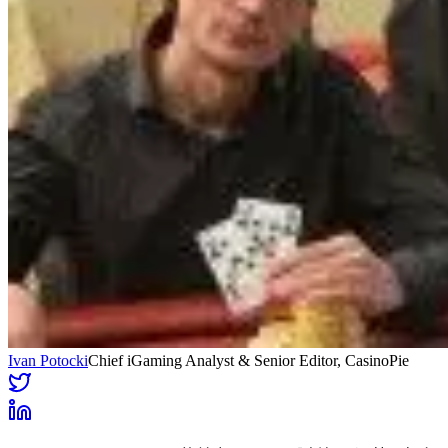
Ivan Potocki
Chief iGaming Analyst & Senior Editor
, CasinoPie