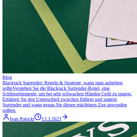
Blog
Blackjack Surrender: Regeln & Strategie, wann man aufgeben
sollte
Verstehen Sie die Blackjack Surrender-Regel, eine
Schlüsselstrategie, um bei sehr schwachen Händen Geld zu sparen.
Erfahren Sie den Unterschied zwischen frühem und spätem
Surrender und wann genau Sie diesen mächtigen Zug anwenden
sollten.
Ivan Potocki
13.3.2023