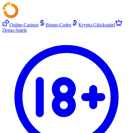
Online-Casinos
Bonus-Codes
Krypto-Glücksspiel
Demo-Spiele