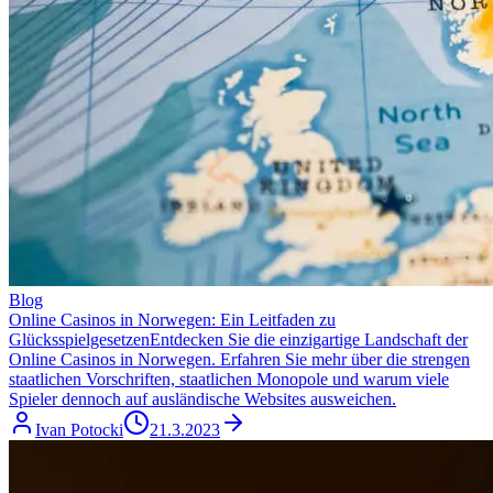
Blog
Online Casinos in Norwegen: Ein Leitfaden zu
Glücksspielgesetzen
Entdecken Sie die einzigartige Landschaft der
Online Casinos in Norwegen. Erfahren Sie mehr über die strengen
staatlichen Vorschriften, staatlichen Monopole und warum viele
Spieler dennoch auf ausländische Websites ausweichen.
Ivan Potocki
21.3.2023