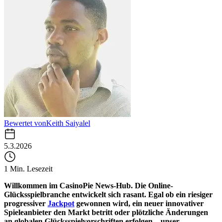
Bewertet von
Keith Saiyalel
5.3.2026
1 Min. Lesezeit
Willkommen im CasinoPie News-Hub. Die Online-
Glücksspielbranche entwickelt sich rasant. Egal ob ein riesiger
progressiver
Jackpot
gewonnen wird, ein neuer innovativer
Spieleanbieter den Markt betritt oder plötzliche Änderungen
an globalen Glücksspielvorschriften erfolgen – unser