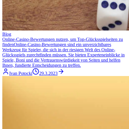
Blog
Online-Casino-Bewertungen nutzen, um Top-Glücksspielseiten zu
finden
Online-Casino-Bewertungen sind ein unverzichtbares
Werkzeug für Spieler, die sich in der riesigen Welt des Online-
Glücksspiels zurechtfinden müssen. Sie bieten Experteneinblicke in
Spiele, Boni und die Vertrauenswürdigkeit von Seiten und helfen
Ihnen, fundierte Entscheidungen zu treffen.
Ivan Potocki
29.3.2023