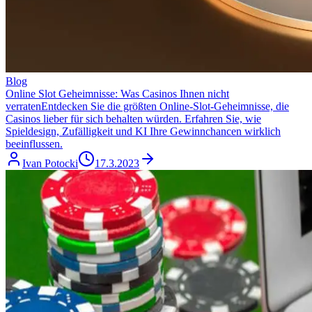
Blog
Online Slot Geheimnisse: Was Casinos Ihnen nicht
verraten
Entdecken Sie die größten Online-Slot-Geheimnisse, die
Casinos lieber für sich behalten würden. Erfahren Sie, wie
Spieldesign, Zufälligkeit und KI Ihre Gewinnchancen wirklich
beeinflussen.
Ivan Potocki
17.3.2023