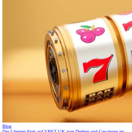
Blog
Die 5 besten Slots auf VBET UK zum Drehen und Gewinnen im