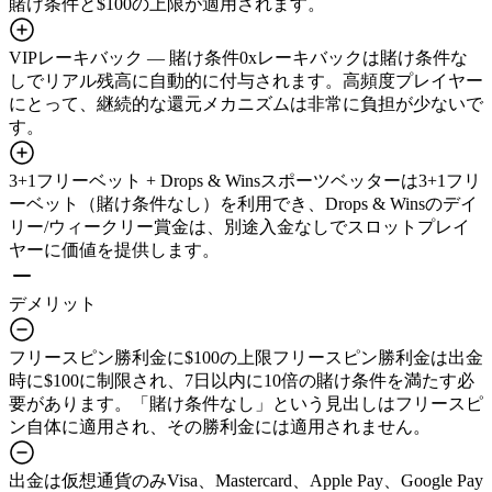
賭け条件と$100の上限が適用されます。
VIPレーキバック — 賭け条件0x
レーキバックは賭け条件な
しでリアル残高に自動的に付与されます。高頻度プレイヤー
にとって、継続的な還元メカニズムは非常に負担が少ないで
す。
3+1フリーベット + Drops & Wins
スポーツベッターは3+1フリ
ーベット（賭け条件なし）を利用でき、Drops & Winsのデイ
リー/ウィークリー賞金は、別途入金なしでスロットプレイ
ヤーに価値を提供します。
デメリット
フリースピン勝利金に$100の上限
フリースピン勝利金は出金
時に$100に制限され、7日以内に10倍の賭け条件を満たす必
要があります。「賭け条件なし」という見出しはフリースピ
ン自体に適用され、その勝利金には適用されません。
出金は仮想通貨のみ
Visa、Mastercard、Apple Pay、Google Pay