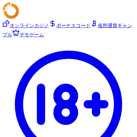
オンラインカジノ
ボーナスコード
仮想通貨ギャン
ブル
デモゲーム