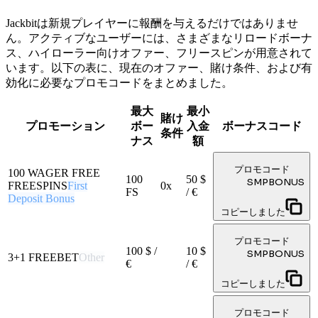
Jackbitは新規プレイヤーに報酬を与えるだけではありませ
ん。アクティブなユーザーには、さまざまなリロードボーナ
ス、ハイローラー向けオファー、フリースピンが用意されて
います。以下の表に、現在のオファー、賭け条件、および有
効化に必要なプロモコードをまとめました。
最大
最小
賭け
プロモーション
ボー
入金
ボーナスコード
条件
ナス
額
プロモコード
100 WAGER FREE
100
50 $
SMPBONUS
FREESPINS
First
0x
FS
/ €
Deposit Bonus
コピーしました
プロモコード
100 $ /
10 $
SMPBONUS
3+1 FREEBET
Other
€
/ €
コピーしました
プロモコード