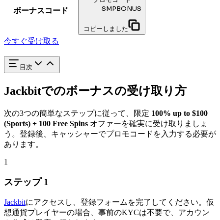
SMPBONUS
ボーナスコード
コピーしました
今すぐ受け取る
目次
Jackbitでのボーナスの受け取り方
次の3つの簡単なステップに従って、限定
100% up to $100
(Sports) + 100 Free Spins
オファーを確実に受け取りましょ
う。登録後、キャッシャーでプロモコードを入力する必要が
あります。
1
ステップ 1
Jackbit
にアクセスし、登録フォームを完了してください。仮
想通貨プレイヤーの場合、事前のKYCは不要で、アカウン