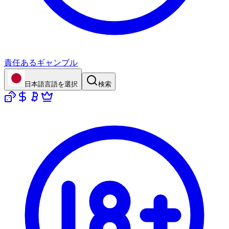
責任あるギャンブル
日本語
言語を選択
検索