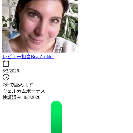
レビュー担当
Bea Zsoldos
6/2/2026
7分で読めます
ウェルカムボーナス
検証済み
:
8/8/2026