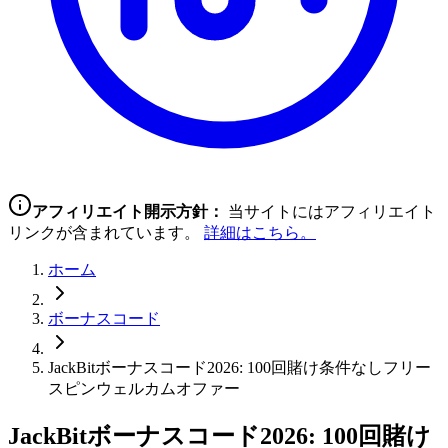
アフィリエイト開示方針：
当サイトにはアフィリエイト
リンクが含まれています。
詳細はこちら。
ホーム
ボーナスコード
JackBitボーナスコード2026: 100回賭け条件なしフリー
スピンウェルカムオファー
JackBitボーナスコード2026: 100回賭け