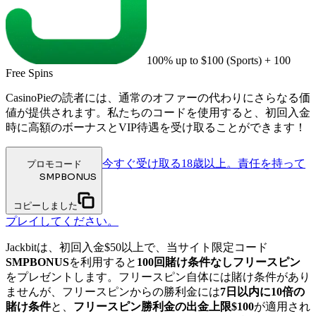
100% up to $100 (Sports) + 100
Free Spins
CasinoPieの読者には、通常のオファーの代わりにさらなる価
値が提供されます。私たちのコードを使用すると、初回入金
時に高額のボーナスとVIP待遇を受け取ることができます！
今すぐ受け取る
18歳以上。責任を持って
プロモコード
SMPBONUS
コピーしました
プレイしてください。
Jackbitは、初回入金$50以上で、当サイト限定コード
SMPBONUS
を利用すると
100回賭け条件なしフリースピン
をプレゼントします。フリースピン自体には賭け条件があり
ませんが、フリースピンからの勝利金には
7日以内に10倍の
賭け条件
と、
フリースピン勝利金の出金上限$100
が適用され