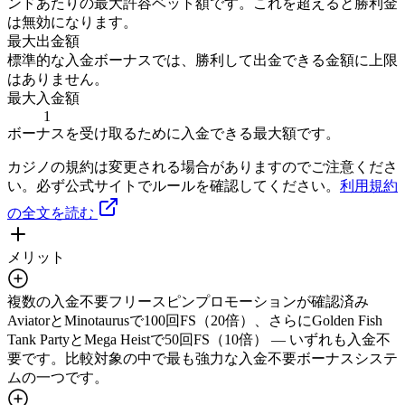
ンドあたりの最大許容ベット額です。これを超えると勝利金
は無効になります。
最大出金額
標準的な入金ボーナスでは、勝利して出金できる金額に上限
はありません。
最大入金額
1
ボーナスを受け取るために入金できる最大額です。
カジノの規約は変更される場合がありますのでご注意くださ
い。必ず公式サイトでルールを確認してください。
利用規約
の全文を読む
メリット
複数の入金不要フリースピンプロモーションが確認済み
AviatorとMinotaurusで100回FS（20倍）、さらにGolden Fish
Tank PartyとMega Heistで50回FS（10倍） — いずれも入金不
要です。比較対象の中で最も強力な入金不要ボーナスシステ
ムの一つです。