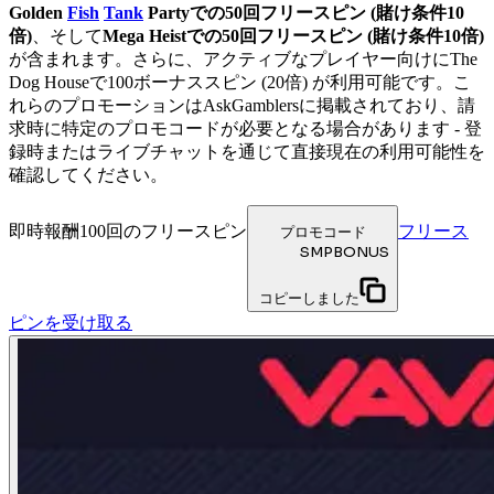
Golden
Fish
Tank
Partyでの50回フリースピン (賭け条件10
倍)
、そして
Mega Heistでの50回フリースピン (賭け条件10倍)
が含まれます。さらに、アクティブなプレイヤー向けにThe
Dog Houseで100ボーナススピン (20倍) が利用可能です。こ
れらのプロモーションはAskGamblersに掲載されており、請
求時に特定のプロモコードが必要となる場合があります - 登
録時またはライブチャットを通じて直接現在の利用可能性を
確認してください。
即時報酬
100回のフリースピン
フリース
プロモコード
SMPBONUS
コピーしました
ピンを受け取る