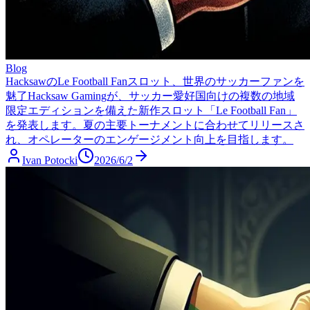
Blog
HacksawのLe Football Fanスロット、世界のサッカーファンを
魅了
Hacksaw Gamingが、サッカー愛好国向けの複数の地域
限定エディションを備えた新作スロット「Le Football Fan」
を発表します。夏の主要トーナメントに合わせてリリースさ
れ、オペレーターのエンゲージメント向上を目指します。
Ivan Potocki
2026/6/2