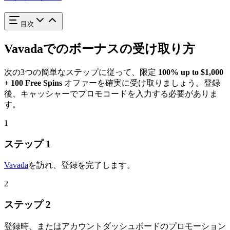
目次
Vavadaでのボーナスの受け取り方
次の3つの簡単なステップに従って、限定
100% up to $1,000
+ 100 Free Spins
オファーを確実に受け取りましょう。登録
後、キャッシャーでプロモコードを入力する必要がありま
す。
1
ステップ 1
Vavada
を訪れ、登録を完了します。
2
ステップ 2
登録時、またはアカウントダッシュボードのプロモーション