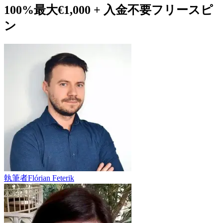
100%最大€1,000 + 入金不要フリースピ
ン
執筆者
Flórian Feterik