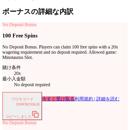
ボーナスの詳細な内訳
No Deposit Bonus
100 Free Spins
No Deposit Bonus. Players can claim 100 free spins with a 20x
wagering requirement and no deposit required. Allowed game:
Minotaurus Slot.
賭け条件
20x
最小入金額
No deposit required
今すぐ受け取る
利用規約 | 詳細を読む
プロモコード
SMPBONUS
コピーしました
No Deposit Bonus