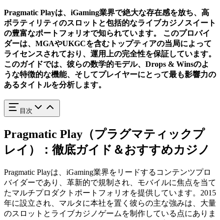
Pragmatic Playは、iGaming業界で絶大な存在感を放ち、高
ボラティリティのスロットと包括的なライブカジノスイート
の豊富なポートフォリオで知られています。
このプロバイ
ダーは、MGAやUKGCを含むトップティアの当局によって
ライセンスされており、運用上の完全性を保証しています。
このガイドでは、彼らの数学的モデル、Drops & Winsのよ
うな特徴的な機能、そしてプレイヤーにとって最も影響力の
あるタイトルを分析します。
目次
Pragmatic Play（プラグマティックプ
レイ）：徹底ガイド＆おすすめカジノ
Pragmatic Playは、iGaming業界をリードするコンテンツプロ
バイダーであり、革新的で規制され、モバイルに焦点を当て
たマルチプロダクトポートフォリオを提供しています。2015
年に設立され、マルタに本社を置く彼らの主な強みは、大量
のスロットとライブカジノゲームを制作している点にありま