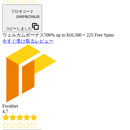
プロモコード
SMPBONUS
コピーしました
ウェルカムボーナス
590% up to $10,500 + 225 Free Spins
今すぐ受け取る
レビュー
Freshbet
4.7