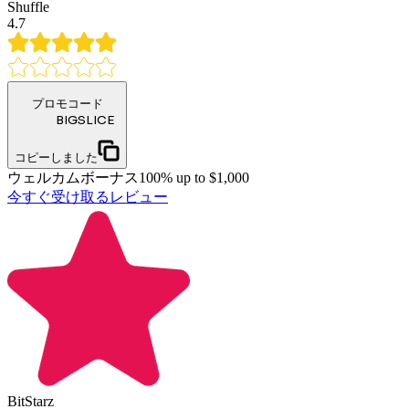
Shuffle
4.7
プロモコード
BIGSLICE
コピーしました
ウェルカムボーナス
100% up to $1,000
今すぐ受け取る
レビュー
BitStarz