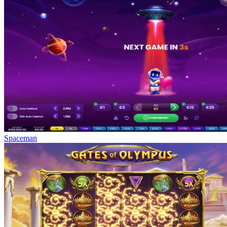
Spaceman