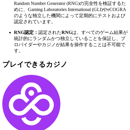
Random Number Generator (RNG)の完全性を検証するた
めに、Gaming Laboratories International (GLI)やeCOGRA
のような独立した機関によって定期的にテストおよび
認定されています。
RNG認定：
認定された
RNG
は、すべてのゲーム結果が
統計的にランダムかつ独立していることを保証し、プ
ロバイダーやカジノが結果を操作することは不可能で
す。
プレイできるカジノ