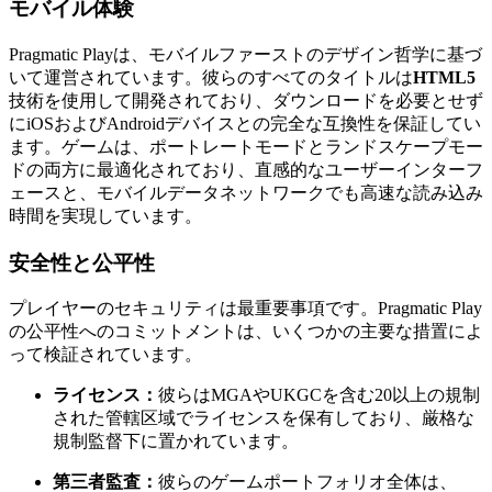
モバイル体験
Pragmatic Playは、モバイルファーストのデザイン哲学に基づ
いて運営されています。彼らのすべてのタイトルは
HTML5
技術を使用して開発されており、ダウンロードを必要とせず
にiOSおよびAndroidデバイスとの完全な互換性を保証してい
ます。ゲームは、ポートレートモードとランドスケープモー
ドの両方に最適化されており、直感的なユーザーインターフ
ェースと、モバイルデータネットワークでも高速な読み込み
時間を実現しています。
安全性と公平性
プレイヤーのセキュリティは最重要事項です。Pragmatic Play
の公平性へのコミットメントは、いくつかの主要な措置によ
って検証されています。
ライセンス：
彼らはMGAやUKGCを含む20以上の規制
された管轄区域でライセンスを保有しており、厳格な
規制監督下に置かれています。
第三者監査：
彼らのゲームポートフォリオ全体は、