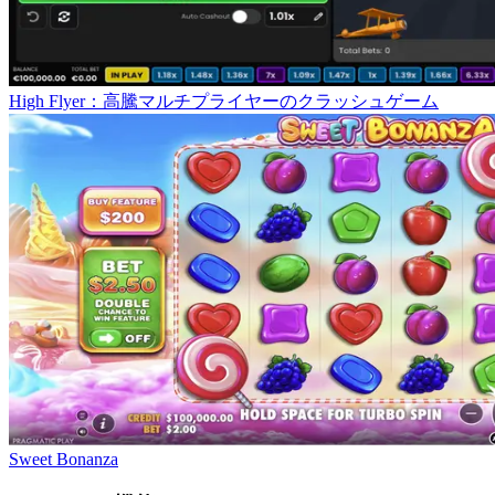
High Flyer：高騰マルチプライヤーのクラッシュゲーム
Sweet Bonanza