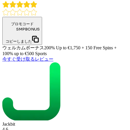
プロモコード
SMPBONUS
コピーしました
ウェルカムボーナス
200% Up to €1,750 + 150 Free Spins +
100% up to €500 Sports
今すぐ受け取る
レビュー
Jackbit
4.6