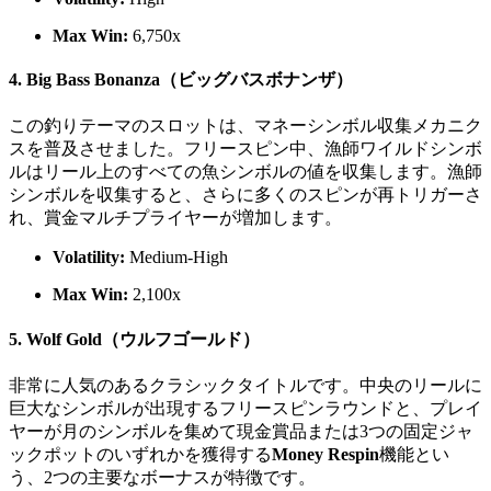
Max Win:
6,750x
4. Big Bass Bonanza（ビッグバスボナンザ）
この釣りテーマのスロットは、マネーシンボル収集メカニク
スを普及させました。フリースピン中、漁師ワイルドシンボ
ルはリール上のすべての魚シンボルの値を収集します。漁師
シンボルを収集すると、さらに多くのスピンが再トリガーさ
れ、賞金マルチプライヤーが増加します。
Volatility:
Medium-High
Max Win:
2,100x
5. Wolf Gold（ウルフゴールド）
非常に人気のあるクラシックタイトルです。中央のリールに
巨大なシンボルが出現するフリースピンラウンドと、プレイ
ヤーが月のシンボルを集めて現金賞品または3つの固定ジャ
ックポットのいずれかを獲得する
Money Respin
機能とい
う、2つの主要なボーナスが特徴です。