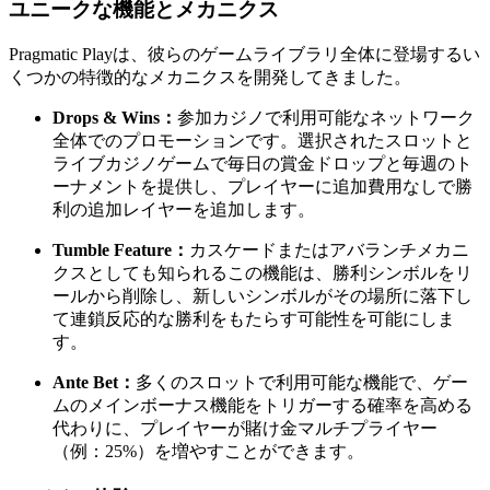
ユニークな機能とメカニクス
Pragmatic Playは、彼らのゲームライブラリ全体に登場するい
くつかの特徴的なメカニクスを開発してきました。
Drops & Wins：
参加カジノで利用可能なネットワーク
全体でのプロモーションです。選択されたスロットと
ライブカジノゲームで毎日の賞金ドロップと毎週のト
ーナメントを提供し、プレイヤーに追加費用なしで勝
利の追加レイヤーを追加します。
Tumble Feature：
カスケードまたはアバランチメカニ
クスとしても知られるこの機能は、勝利シンボルをリ
ールから削除し、新しいシンボルがその場所に落下し
て連鎖反応的な勝利をもたらす可能性を可能にしま
す。
Ante Bet：
多くのスロットで利用可能な機能で、ゲー
ムのメインボーナス機能をトリガーする確率を高める
代わりに、プレイヤーが賭け金マルチプライヤー
（例：25%）を増やすことができます。