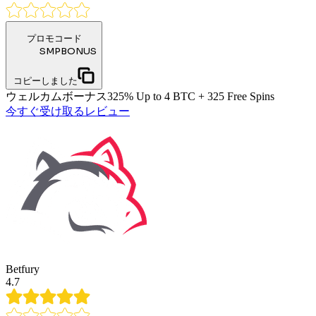
プロモコード
SMPBONUS
コピーしました
ウェルカムボーナス
325% Up to 4 BTC + 325 Free Spins
今すぐ受け取る
レビュー
Betfury
4.7