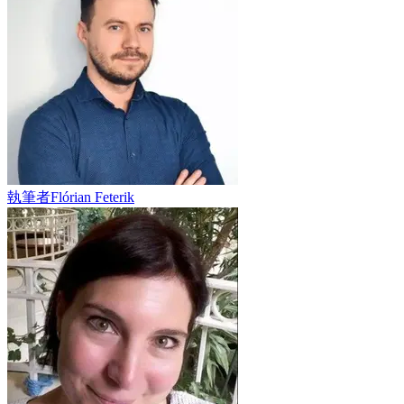
執筆者
Flórian Feterik