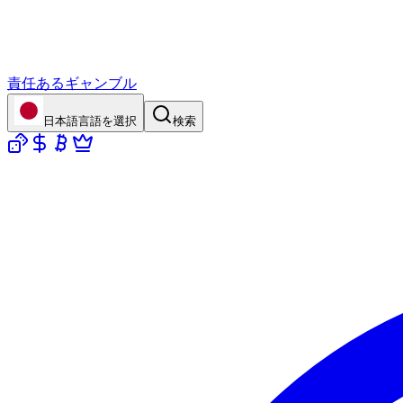
責任あるギャンブル
日本語
言語を選択
検索