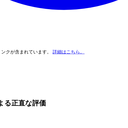
リンクが含まれています。
詳細はこちら。
家による正直な評価