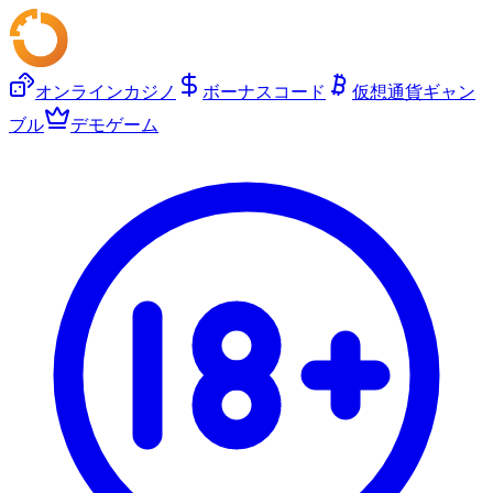
オンラインカジノ
ボーナスコード
仮想通貨ギャン
ブル
デモゲーム