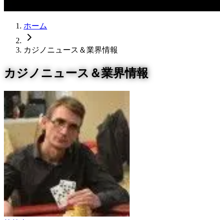
ホーム
カジノニュース＆業界情報
カジノニュース＆業界情報