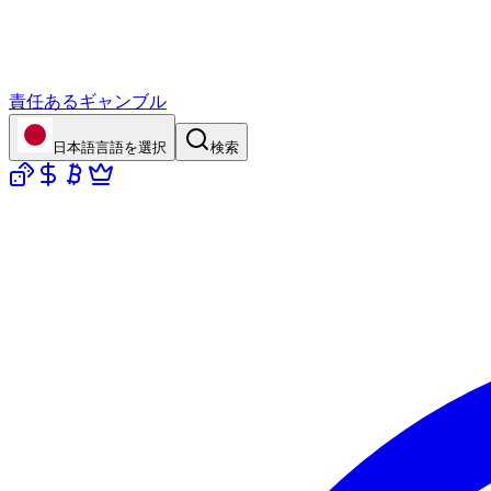
責任あるギャンブル
日本語
言語を選択
検索