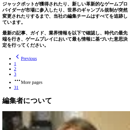
ジャックポットが獲得されたり、新しい革新的なゲームプロ
バイダーが市場に参入したり、世界のギャンブル規制が突然
変更されたりするまで、当社の編集チームはすべてを追跡し
ています。
最新の記事、ガイド、業界情報を以下で確認し、時代の最先
端を行き、ゲームプレイにおいて最も情報に基づいた意思決
定を行ってください。
Previous
1
2
3
More pages
31
編集者について