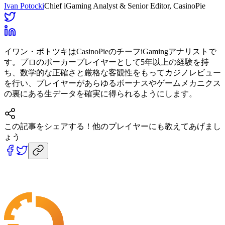
Ivan Potocki
Chief iGaming Analyst & Senior Editor
, CasinoPie
イワン・ポトツキはCasinoPieのチーフiGamingアナリストで
す。プロのポーカープレイヤーとして5年以上の経験を持
ち、数学的な正確さと厳格な客観性をもってカジノレビュー
を行い、プレイヤーがあらゆるボーナスやゲームメカニクス
の裏にある生データを確実に得られるようにします。
この記事をシェアする！
他のプレイヤーにも教えてあげまし
ょう