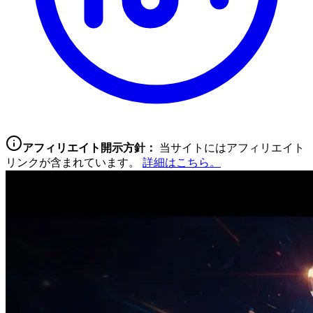
アフィリエイト開示方針：
当サイトにはアフィリエイト
リンクが含まれています。
詳細はこちら。