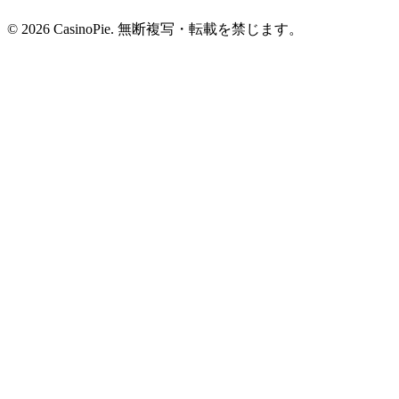
©
2026
CasinoPie.
無断複写・転載を禁じます。