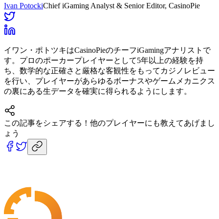
Ivan Potocki
Chief iGaming Analyst & Senior Editor
, CasinoPie
イワン・ポトツキはCasinoPieのチーフiGamingアナリストで
す。プロのポーカープレイヤーとして5年以上の経験を持
ち、数学的な正確さと厳格な客観性をもってカジノレビュー
を行い、プレイヤーがあらゆるボーナスやゲームメカニクス
の裏にある生データを確実に得られるようにします。
この記事をシェアする！
他のプレイヤーにも教えてあげまし
ょう