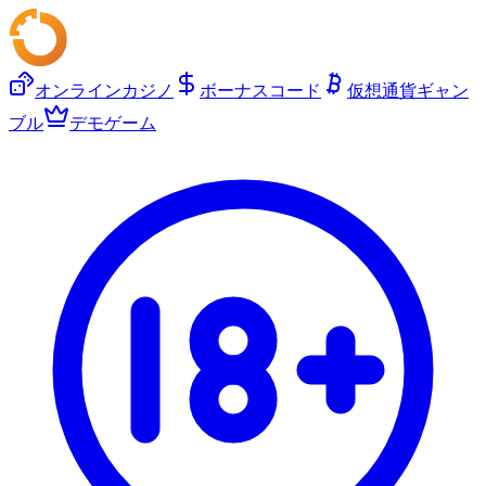
オンラインカジノ
ボーナスコード
仮想通貨ギャン
ブル
デモゲーム