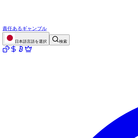
責任あるギャンブル
日本語
言語を選択
検索