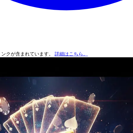
リンクが含まれています。
詳細はこちら。