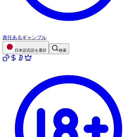
責任あるギャンブル
日本語
言語を選択
検索