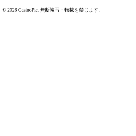
©
2026
CasinoPie.
無断複写・転載を禁じます。