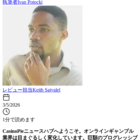
執筆者
Ivan Potocki
レビュー担当
Keith Saiyalel
3/5/2026
1分で読めます
CasinoPieニュースハブへようこそ。オンラインギャンブル
業界は目まぐるしく変化しています。巨額のプログレッシブ