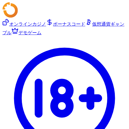
オンラインカジノ
ボーナスコード
仮想通貨ギャン
ブル
デモゲーム