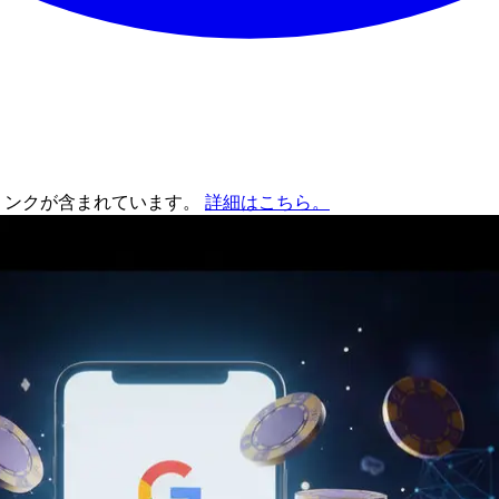
リンクが含まれています。
詳細はこちら。