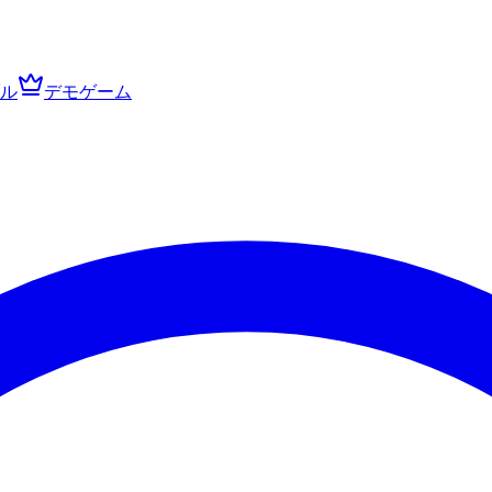
ル
デモゲーム