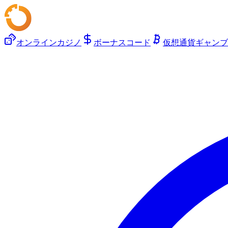
オンラインカジノ
ボーナスコード
仮想通貨ギャンブ