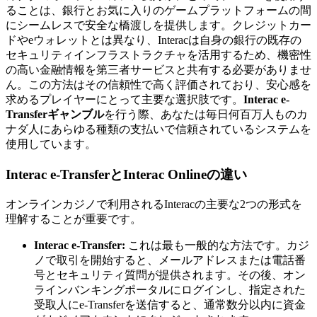
ることは、銀行とお気に入りのゲームプラットフォームの間
にシームレスで安全な橋渡しを提供します。クレジットカー
ドやeウォレットとは異なり、Interacは自身の銀行の既存の
セキュリティインフラストラクチャを活用するため、機密性
の高い金融情報を第三者サービスと共有する必要がありませ
ん。この方法はその信頼性で高く評価されており、安心感を
求めるプレイヤーにとって主要な選択肢です。
Interac e-
Transferギャンブル
を行う際、あなたは毎日何百万人ものカ
ナダ人にあらゆる種類の支払いで信頼されているシステムを
使用しています。
Interac e-TransferとInterac Onlineの違い
オンラインカジノで利用されるInteracの主要な2つの形式を
理解することが重要です。
Interac e-Transfer:
これは最も一般的な方法です。カジ
ノで取引を開始すると、メールアドレスまたは電話番
号とセキュリティ質問が提供されます。その後、オン
ラインバンキングポータルにログインし、指定された
受取人にe-Transferを送信すると、通常数分以内に資金