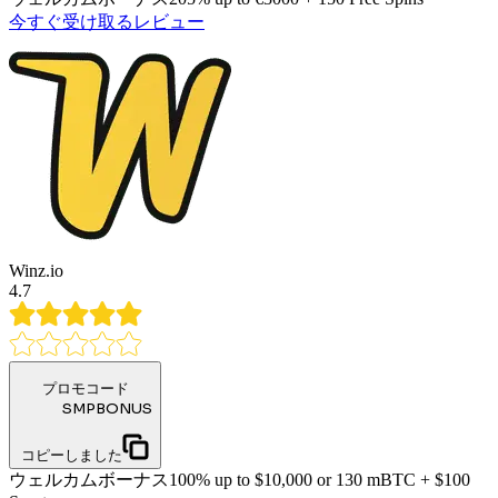
今すぐ受け取る
レビュー
Winz.io
4.7
プロモコード
SMPBONUS
コピーしました
ウェルカムボーナス
100% up to $10,000 or 130 mBTC + $100