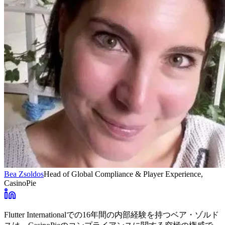
Bea Zsoldos
Head of Global Compliance & Player Experience
,
CasinoPie
Flutter Internationalでの16年間の内部経験を持つベア・ゾルド