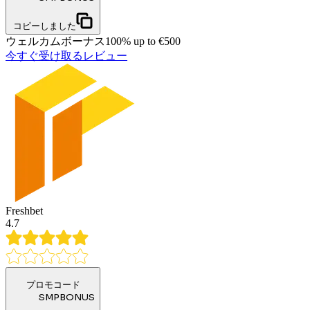
コピーしました
ウェルカムボーナス
100% up to €500
今すぐ受け取る
レビュー
Freshbet
4.7
プロモコード
SMPBONUS