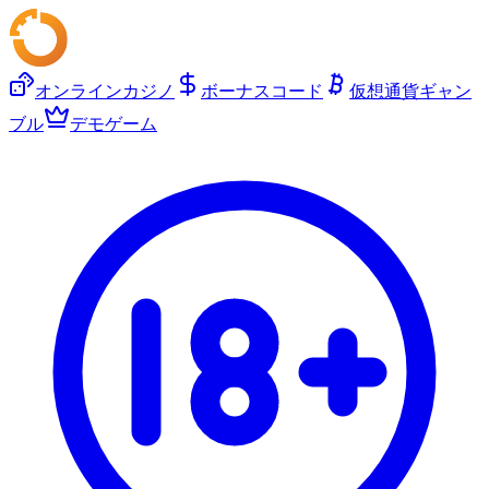
オンラインカジノ
ボーナスコード
仮想通貨ギャン
ブル
デモゲーム