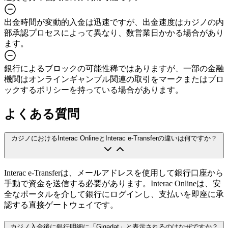
出金時間が変動的
入金は迅速ですが、出金速度はカジノの内
部承認プロセスによって異なり、数営業日かかる場合があり
ます。
銀行によるブロックの可能性
稀ではありますが、一部の金融
機関はオンラインギャンブル関連の取引をマークまたはブロ
ックするポリシーを持っている場合があります。
よくある質問
カジノにおけるInterac OnlineとInterac e-Transferの違いは何ですか？
Interac e-Transferは、メールアドレスを使用して銀行口座から
手動で資金を送信する必要があります。Interac Onlineは、安
全なポータルを介して銀行にログインし、支払いを即座に承
認する直接ゲートウェイです。
カジノ入金後に銀行明細に「Gigadat」と表示されるのはなぜですか？