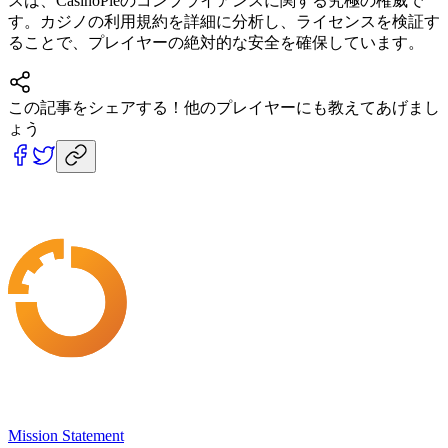
スは、CasinoPieのコンプライアンスに関する究極の権威で
す。カジノの利用規約を詳細に分析し、ライセンスを検証す
ることで、プレイヤーの絶対的な安全を確保しています。
この記事をシェアする！
他のプレイヤーにも教えてあげまし
ょう
Mission Statement