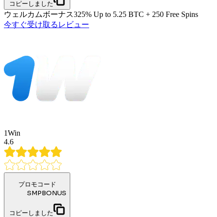
コピーしました
ウェルカムボーナス
325% Up to 5.25 BTC + 250 Free Spins
今すぐ受け取る
レビュー
1Win
4.6
プロモコード
SMPBONUS
コピーしました