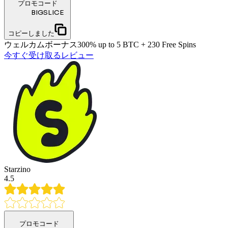
プロモコード
BIGSLICE
コピーしました
ウェルカムボーナス
300% up to 5 BTC + 230 Free Spins
今すぐ受け取る
レビュー
Starzino
4.5
プロモコード