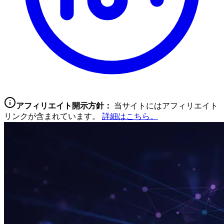
アフィリエイト開示方針：
当サイトにはアフィリエイト
リンクが含まれています。
詳細はこちら。