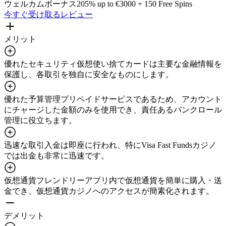
ウェルカムボーナス
205% up to €3000 + 150 Free Spins
今すぐ受け取る
レビュー
メリット
優れたセキュリティ
仮想使い捨てカードは主要な金融情報を
保護し、各取引を独自に安全なものにします。
優れた予算管理
プリペイドサービスであるため、アカウント
にチャージした金額のみを使用でき、責任あるバンクロール
管理に役立ちます。
迅速な取引
入金は即座に行われ、特にVisa Fast Fundsカジノ
では出金も非常に迅速です。
仮想通貨フレンドリー
アプリ内で仮想通貨を簡単に購入・送
金でき、仮想通貨カジノへのアクセスが簡素化されます。
デメリット