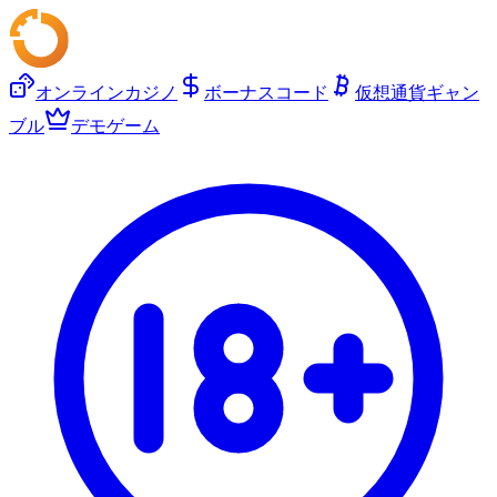
オンラインカジノ
ボーナスコード
仮想通貨ギャン
ブル
デモゲーム