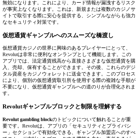
無効になります。これにより、カード情報が漏洩するリスク
が事実上なくなります。これは、新規または複数のカジノサ
イトで取引する際に安心を提供する、シンプルながらも強力
なセキュリティ対策です。
仮想通貨ギャンブルへのスムーズな橋渡し
仮想通貨カジノの世界に興味のあるプレイヤーにとって、
Revolutは非常に便利なオンランプとして機能します。この
アプリでは、法定通貨残高から直接さまざまな仮想通貨を購
入、売却、保有することができます。その後、これらのデジ
タル資産をカジノウォレットに送金できます。このプロセス
により、個別の仮想通貨取引所を使用する際の複雑な手順が
不要になり、仮想通貨ギャンブルへの道のりが合理化されま
す。
Revolutギャンブルブロックと制限を理解する
Revolut gambling block
のトピックについて触れることが重
要です。Revolutは、アプリの「セキュリティとプライバシ
ー」セクションで有効化できる、ギャンブル加盟店へのすべ