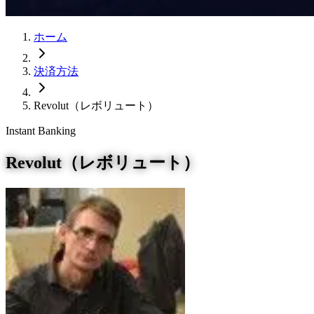
ホーム
決済方法
Revolut（レボリュート）
Instant Banking
Revolut（レボリュート）