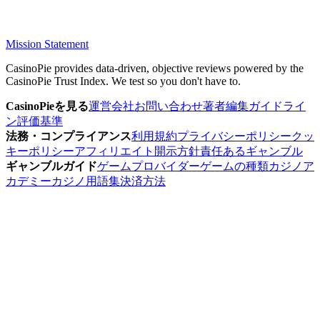
Mission Statement
CasinoPie provides data-driven, objective reviews powered by the
CasinoPie Trust Index. We test so you don't have to.
CasinoPieを見る
運営会社
お問い合わせ
著者
編集ガイドライ
ン
評価基準
法務・コンプライアンス
利用規約
プライバシーポリシー
クッ
キーポリシー
アフィリエイト開示方針
責任あるギャンブル
ギャンブルガイド
ゲームプロバイダー
ゲームの種類
カジノア
カデミー
カジノ用語集
決済方法