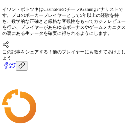
イワン・ポトツキはCasinoPieのチーフiGamingアナリストで
す。プロのポーカープレイヤーとして5年以上の経験を持
ち、数学的な正確さと厳格な客観性をもってカジノレビュー
を行い、プレイヤーがあらゆるボーナスやゲームメカニクス
の裏にある生データを確実に得られるようにします。
この記事をシェアする！
他のプレイヤーにも教えてあげまし
ょう