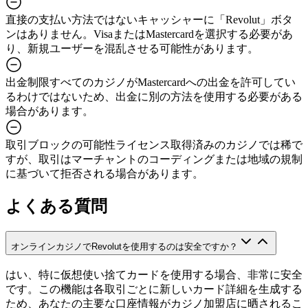
直接の支払い方法ではない
キャッシャーに「Revolut」ボタ
ンはありません。VisaまたはMastercardを選択する必要があ
り、新規ユーザーを混乱させる可能性があります。
出金制限
すべてのカジノがMastercardへの出金を許可してい
るわけではないため、出金に別の方法を使用する必要がある
場合があります。
取引ブロックの可能性
ライセンス取得済みのカジノでは稀で
すが、取引はマーチャントのコーディングまたは地域の規制
に基づいて拒否される場合があります。
よくある質問
オンラインカジノでRevolutを使用するのは安全ですか？
はい、特に仮想使い捨てカードを使用する場合、非常に安全
です。この機能は各取引ごとに新しいカード詳細を生成する
ため、あなたの主要な口座情報がカジノ加盟店に晒されるこ