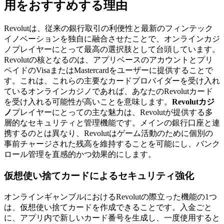
用をおすすめする理由
Revolutは、従来の銀行取引の利便性と最新のフィンテック
イノベーションを独自に融合させたことで、オンラインカジ
ノプレイヤーにとって最高の選択肢として台頭しています。
Revolutの核となるのは、アプリベースのアカウントとプリ
ペイドのVisaまたはMastercardをユーザーに提供することで
す。これは、これらの主要なカードプロバイダーを受け入れ
ているオンラインカジノであれば、あなたのRevolutカード
を受け入れる可能性が高いことを意味します。
Revolutカジ
ノ
プレイヤーにとっての主な魅力は、Revolutが提供する多
層的なセキュリティと管理機能です。メインの銀行口座と連
携するのとは異なり、Revolutはゲーム活動のために個別の
事前チャージされた残高を維持することを可能にし、バンク
ロール管理を直感的かつ効果的にします。
仮想使い捨てカードによるセキュリティ強化
オンラインギャンブルにおけるRevolutの際立った機能の1つ
は、仮想使い捨てカードを作成できることです。入金ごと
に、アプリ内で新しいカード番号を生成し、一度使用すると