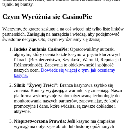
tajniki tej branży.
Czym Wyróżnia się CasinoPie
Wierzymy, że gracze zasługują na coś więcej niż tylko listę linków
partnerskich. Zasługują na narzędzia i wiedzę, aby podejmować
świadome decyzje. Oto, czym wyróżniamy się dzisiaj:
Indeks Zaufania CasinoPie:
Opracowaliśmy autorski
algorytm, który ocenia każde kasyno w pięciu kluczowych
filarach (Bezpieczeństwo, Szybkość, Warunki, Reputacja i
Różnorodność). Zapewnia to obiektywność i spójność
naszych ocen.
Dowiedz się więcej o tym, jak oceniamy
kasyna.
Silnik "Żywej Treści":
Branża kasynowa szybko się
zmienia. Bonusy wygasają, a warunki się zmieniają. Nasza
platforma wykorzystuje zautomatyzowaną technologię do
monitorowania naszych partnerów, zapewniając, że kody
promocyjne i dane, które widzisz, są zawsze dokładne i
aktywne.
Nieprzetworzona Prawda:
Jeśli kasyno ma drapieżne
wymagania dotyczące obrotu lub historię opóźnionych