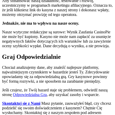
Aby sfinansować naszą działalność, testowanie i rozwój,
uczestniczymy w programach marketingu afiliacyjnego. Oznacza to,
że jeśli klikniesz link do kasyna z naszej strony i dokonasz wpłaty,
możemy otrzymać prowizję od tego operatora.
Jednakże, nie ma to wpływu na nasze oceny.
Nasze wytyczne redakcyjne są surowe: Wynik Zaufania CasinoPie
nie może być kupiony. Kasyno nie może nam zapłacić za usunięcie
negatywnych faktów dotyczących ich warunków lub za zawyżenie
oceny szybkości wypłat. Dane decydują o wyniku, a nie prowizja.
Graj Odpowiedzialnie
Chociaż analizujemy dane, aby znaleźć najlepsze platformy,
najważniejszym czynnikiem w hazardzie jesteś Ty. Zdecydowanie
opowiadamy się za odpowiedzialną grą. Gry kasynowe powinny
być formą rozrywki, a nie sposobem na zarabianie pieniędzy.
Jeśli czujesz, że Twój hazard staje się problemem, odwiedź naszą
stronę
Odpowiedzialna Gra
, aby uzyskać zasoby i wsparcie.
Skontaktuj się z Nami
Masz pytanie, zauważyłeś błąd, czy chcesz
podzielić się swoim doświadczeniem z kasynem? Chętnie Cię
wysłuchamy. Skontaktuj się z naszym zespołem pod adresem