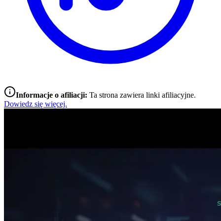
Informacje o afiliacji:
Ta strona zawiera linki afiliacyjne.
Dowiedz się więcej.