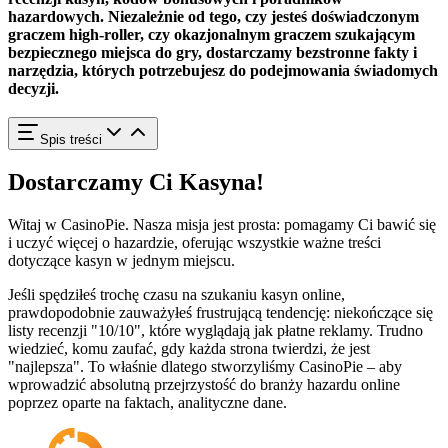
hazardowych. Niezależnie od tego, czy jesteś doświadczonym
graczem high-roller, czy okazjonalnym graczem szukającym
bezpiecznego miejsca do gry, dostarczamy bezstronne fakty i
narzędzia, których potrzebujesz do podejmowania świadomych
decyzji.
Spis treści
Dostarczamy Ci Kasyna!
Witaj w CasinoPie. Nasza misja jest prosta: pomagamy Ci bawić się
i uczyć więcej o hazardzie, oferując wszystkie ważne treści
dotyczące kasyn w jednym miejscu.
Jeśli spędziłeś trochę czasu na szukaniu kasyn online,
prawdopodobnie zauważyłeś frustrującą tendencję: niekończące się
listy recenzji "10/10", które wyglądają jak płatne reklamy. Trudno
wiedzieć, komu zaufać, gdy każda strona twierdzi, że jest
"najlepsza". To właśnie dlatego stworzyliśmy CasinoPie – aby
wprowadzić absolutną przejrzystość do branży hazardu online
poprzez oparte na faktach, analityczne dane.