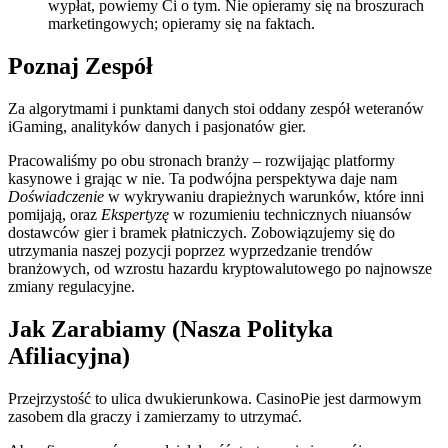
wypłat, powiemy Ci o tym. Nie opieramy się na broszurach
marketingowych; opieramy się na faktach.
Poznaj Zespół
Za algorytmami i punktami danych stoi oddany zespół weteranów
iGaming, analityków danych i pasjonatów gier.
Pracowaliśmy po obu stronach branży – rozwijając platformy
kasynowe i grając w nie. Ta podwójna perspektywa daje nam
Doświadczenie
w wykrywaniu drapieżnych warunków, które inni
pomijają, oraz
Ekspertyzę
w rozumieniu technicznych niuansów
dostawców gier i bramek płatniczych. Zobowiązujemy się do
utrzymania naszej pozycji poprzez wyprzedzanie trendów
branżowych, od wzrostu hazardu kryptowalutowego po najnowsze
zmiany regulacyjne.
Jak Zarabiamy (Nasza Polityka
Afiliacyjna)
Przejrzystość to ulica dwukierunkowa. CasinoPie jest darmowym
zasobem dla graczy i zamierzamy to utrzymać.