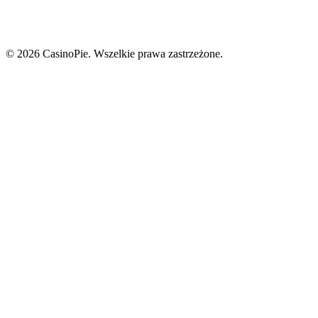
©
2026
CasinoPie.
Wszelkie prawa zastrzeżone.