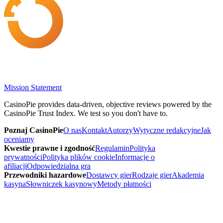
Mission Statement
CasinoPie provides data-driven, objective reviews powered by the
CasinoPie Trust Index. We test so you don't have to.
Poznaj CasinoPie
O nas
Kontakt
Autorzy
Wytyczne redakcyjne
Jak
oceniamy
Kwestie prawne i zgodność
Regulamin
Polityka
prywatności
Polityka plików cookie
Informacje o
afiliacji
Odpowiedzialna gra
Przewodniki hazardowe
Dostawcy gier
Rodzaje gier
Akademia
kasyna
Słowniczek kasynowy
Metody płatności