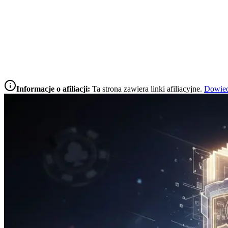
Informacje o afiliacji:
Ta strona zawiera linki afiliacyjne.
Dowied