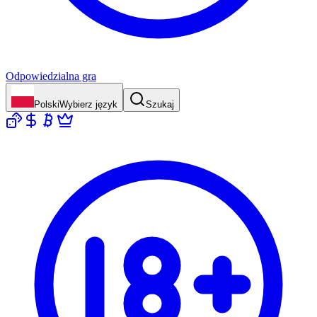
Odpowiedzialna gra
Polski
Wybierz język
Szukaj