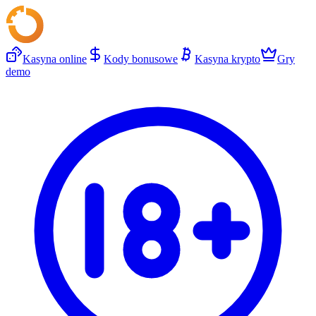
Kasyna online
Kody bonusowe
Kasyna krypto
Gry
demo