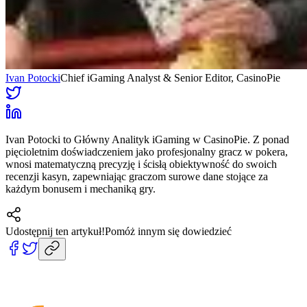
Ivan Potocki
Chief iGaming Analyst & Senior Editor
, CasinoPie
Ivan Potocki to Główny Analityk iGaming w CasinoPie. Z ponad
pięcioletnim doświadczeniem jako profesjonalny gracz w pokera,
wnosi matematyczną precyzję i ścisłą obiektywność do swoich
recenzji kasyn, zapewniając graczom surowe dane stojące za
każdym bonusem i mechaniką gry.
Udostępnij ten artykuł!
Pomóż innym się dowiedzieć