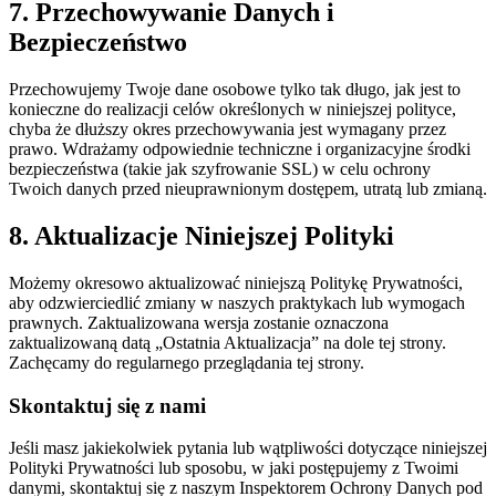
7. Przechowywanie Danych i
Bezpieczeństwo
Przechowujemy Twoje dane osobowe tylko tak długo, jak jest to
konieczne do realizacji celów określonych w niniejszej polityce,
chyba że dłuższy okres przechowywania jest wymagany przez
prawo. Wdrażamy odpowiednie techniczne i organizacyjne środki
bezpieczeństwa (takie jak szyfrowanie SSL) w celu ochrony
Twoich danych przed nieuprawnionym dostępem, utratą lub zmianą.
8. Aktualizacje Niniejszej Polityki
Możemy okresowo aktualizować niniejszą Politykę Prywatności,
aby odzwierciedlić zmiany w naszych praktykach lub wymogach
prawnych. Zaktualizowana wersja zostanie oznaczona
zaktualizowaną datą „Ostatnia Aktualizacja” na dole tej strony.
Zachęcamy do regularnego przeglądania tej strony.
Skontaktuj się z nami
Jeśli masz jakiekolwiek pytania lub wątpliwości dotyczące niniejszej
Polityki Prywatności lub sposobu, w jaki postępujemy z Twoimi
danymi, skontaktuj się z naszym Inspektorem Ochrony Danych pod