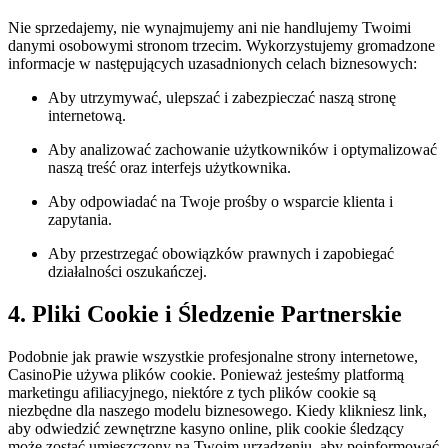
Nie sprzedajemy, nie wynajmujemy ani nie handlujemy Twoimi
danymi osobowymi stronom trzecim. Wykorzystujemy gromadzone
informacje w następujących uzasadnionych celach biznesowych:
Aby utrzymywać, ulepszać i zabezpieczać naszą stronę
internetową.
Aby analizować zachowanie użytkowników i optymalizować
naszą treść oraz interfejs użytkownika.
Aby odpowiadać na Twoje prośby o wsparcie klienta i
zapytania.
Aby przestrzegać obowiązków prawnych i zapobiegać
działalności oszukańczej.
4. Pliki Cookie i Śledzenie Partnerskie
Podobnie jak prawie wszystkie profesjonalne strony internetowe,
CasinoPie używa plików cookie. Ponieważ jesteśmy platformą
marketingu afiliacyjnego, niektóre z tych plików cookie są
niezbędne dla naszego modelu biznesowego. Kiedy klikniesz link,
aby odwiedzić zewnętrzne kasyno online, plik cookie śledzący
może zostać umieszczony na Twoim urządzeniu, aby poinformować