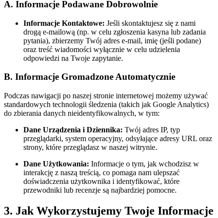
A. Informacje Podawane Dobrowolnie
Informacje Kontaktowe:
Jeśli skontaktujesz się z nami
drogą e-mailową (np. w celu zgłoszenia kasyna lub zadania
pytania), zbierzemy Twój adres e-mail, imię (jeśli podane)
oraz treść wiadomości wyłącznie w celu udzielenia
odpowiedzi na Twoje zapytanie.
B. Informacje Gromadzone Automatycznie
Podczas nawigacji po naszej stronie internetowej możemy używać
standardowych technologii śledzenia (takich jak Google Analytics)
do zbierania danych nieidentyfikowalnych, w tym:
Dane Urządzenia i Dziennika:
Twój adres IP, typ
przeglądarki, system operacyjny, odsyłające adresy URL oraz
strony, które przeglądasz w naszej witrynie.
Dane Użytkowania:
Informacje o tym, jak wchodzisz w
interakcję z naszą treścią, co pomaga nam ulepszać
doświadczenia użytkownika i identyfikować, które
przewodniki lub recenzje są najbardziej pomocne.
3. Jak Wykorzystujemy Twoje Informacje