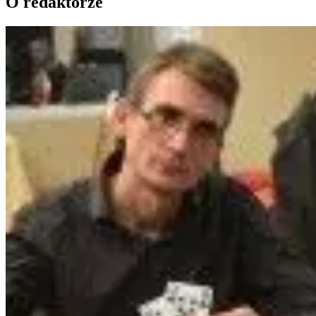
O redaktorze