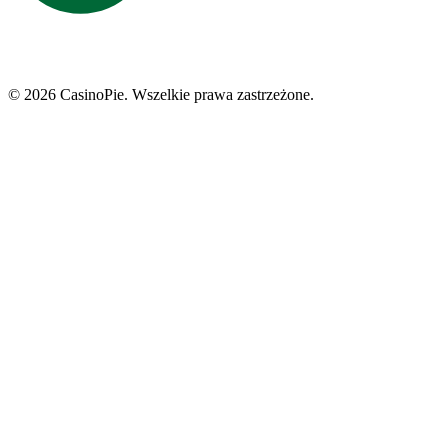
©
2026
CasinoPie.
Wszelkie prawa zastrzeżone.