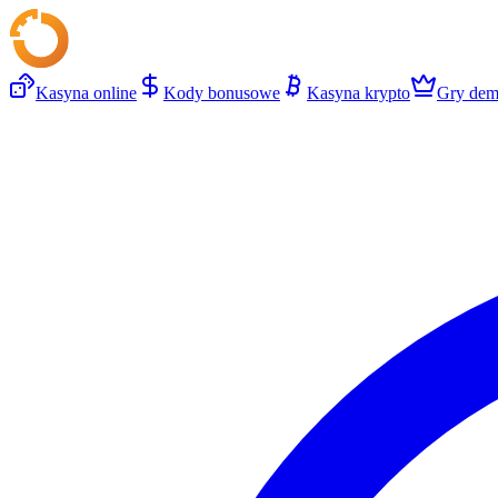
Kasyna online
Kody bonusowe
Kasyna krypto
Gry de