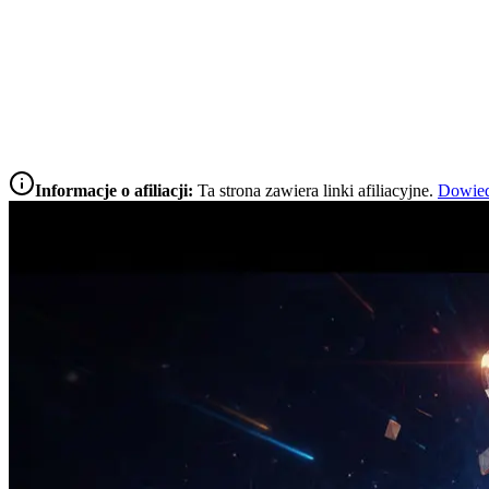
Informacje o afiliacji:
Ta strona zawiera linki afiliacyjne.
Dowied