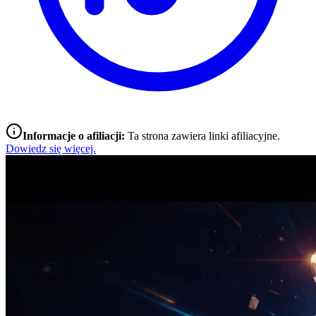
Informacje o afiliacji:
Ta strona zawiera linki afiliacyjne.
Dowiedz się więcej.