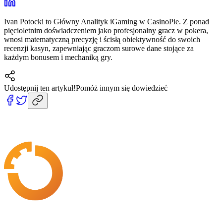
Ivan Potocki to Główny Analityk iGaming w CasinoPie. Z ponad
pięcioletnim doświadczeniem jako profesjonalny gracz w pokera,
wnosi matematyczną precyzję i ścisłą obiektywność do swoich
recenzji kasyn, zapewniając graczom surowe dane stojące za
każdym bonusem i mechaniką gry.
Udostępnij ten artykuł!
Pomóż innym się dowiedzieć