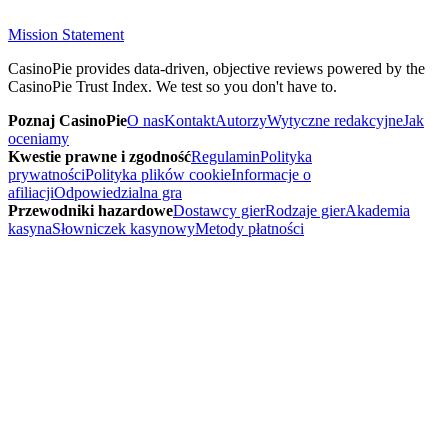
Mission Statement
CasinoPie provides data-driven, objective reviews powered by the
CasinoPie Trust Index. We test so you don't have to.
Poznaj CasinoPie
O nas
Kontakt
Autorzy
Wytyczne redakcyjne
Jak
oceniamy
Kwestie prawne i zgodność
Regulamin
Polityka
prywatności
Polityka plików cookie
Informacje o
afiliacji
Odpowiedzialna gra
Przewodniki hazardowe
Dostawcy gier
Rodzaje gier
Akademia
kasyna
Słowniczek kasynowy
Metody płatności