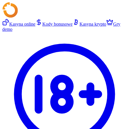
Kasyna online
Kody bonusowe
Kasyna krypto
Gry
demo