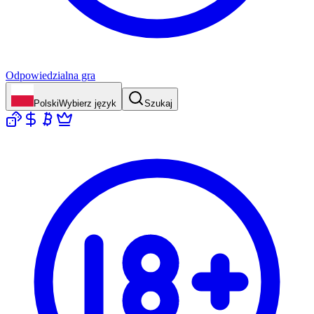
Odpowiedzialna gra
Polski
Wybierz język
Szukaj