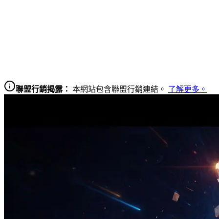
聯盟行銷揭露：
本網站包含聯盟行銷連結。
了解更多。