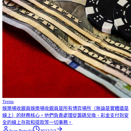
Terms
娛樂場收銀員
娛樂場收銀員是所有博弈場所（無論是實體還是
線上）的財務核心。他們負責處理從籌碼兌換、彩金支付到安
全的線上存款和提款等一切事務。
Ivan Potocki
2022/2/3