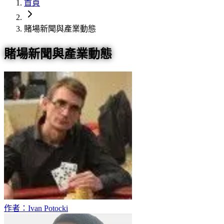
首頁
賭場新聞與產業動態
賭場新聞與產業動態
作者：
Ivan Potocki