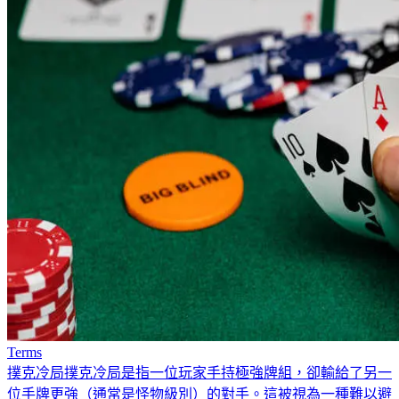
Terms
撲克冷局
撲克冷局是指一位玩家手持極強牌組，卻輸給了另一
位手牌更強（通常是怪物級別）的對手。這被視為一種難以避