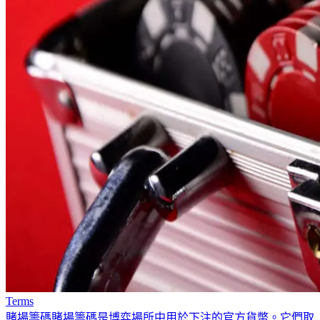
Terms
賭場籌碼
賭場籌碼是博弈場所中用於下注的官方貨幣。它們取