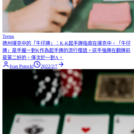
Terms
德州撲克中的「牛仔牌」：K-K起手牌指南
在撲克中，「牛仔
牌」是手握一對K作為起手牌的流行俚語。這手強牌在翻牌前
是第二好的，僅次於一對A。
Ivan Potocki
2022/2/7