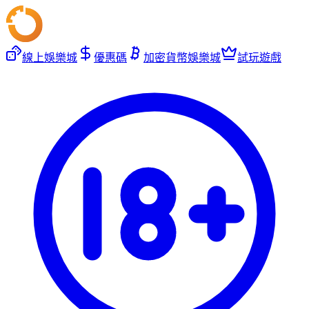
線上娛樂城
優惠碼
加密貨幣娛樂城
試玩遊戲