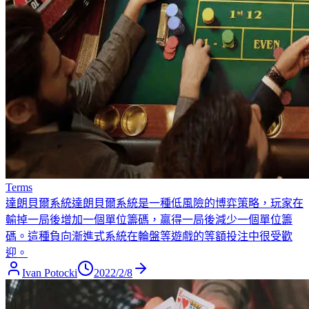
Terms
達朗貝爾系統
達朗貝爾系統是一種低風險的博弈策略，玩家在
輸掉一局後增加一個單位籌碼，贏得一局後減少一個單位籌
碼。這種負向漸進式系統在輪盤等遊戲的等額投注中很受歡
迎。
Ivan Potocki
2022/2/8