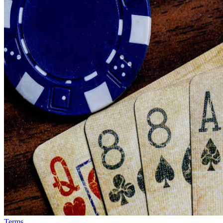
Terms