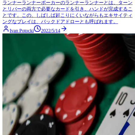
ランナーランナー
ポーカーのランナーランナーとは、ターン
とリバーの両方で必要なカードを引き、ハンドが完成するこ
とです。この、しばしば起こりにくいながらもエキサイティ
ングなプレイは、バックドアドローとも呼ばれます。
Ivan Potocki
2022/5/14