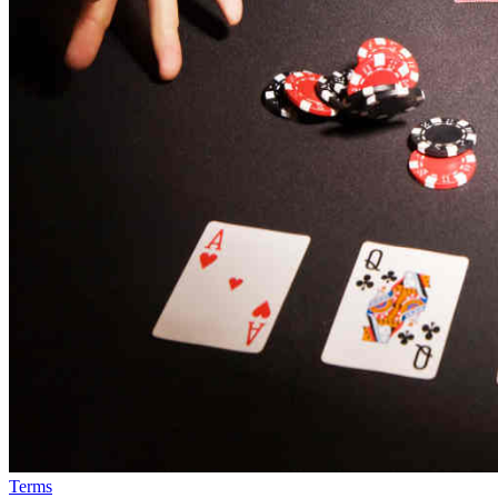
Terms