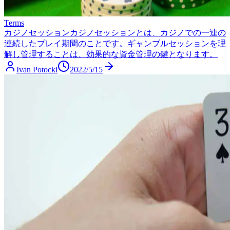
Terms
カジノセッション
カジノセッションとは、カジノでの一連の
連続したプレイ期間のことです。ギャンブルセッションを理
解し管理することは、効果的な資金管理の鍵となります。
Ivan Potocki
2022/5/15