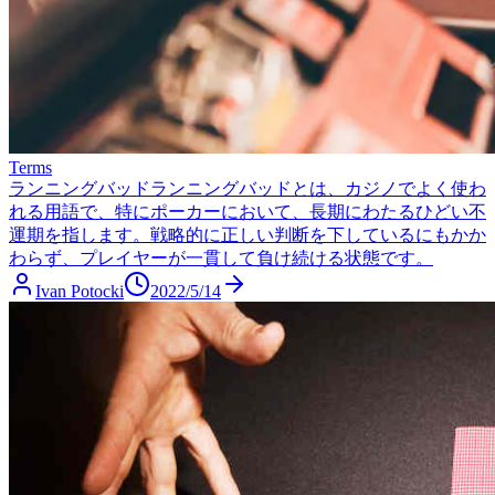
Terms
ランニングバッド
ランニングバッドとは、カジノでよく使わ
れる用語で、特にポーカーにおいて、長期にわたるひどい不
運期を指します。戦略的に正しい判断を下しているにもかか
わらず、プレイヤーが一貫して負け続ける状態です。
Ivan Potocki
2022/5/14