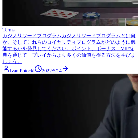
Terms
カジノリワードプログラム
カジノリワードプログラムとは何
か、そしてこれらのロイヤリティプログラムがどのように機
能するかを発見してください。ポイント、ボーナス、VIP特
典を通じて、プレイからより多くの価値を得る方法を学びま
しょう。
Ivan Potocki
2022/5/14