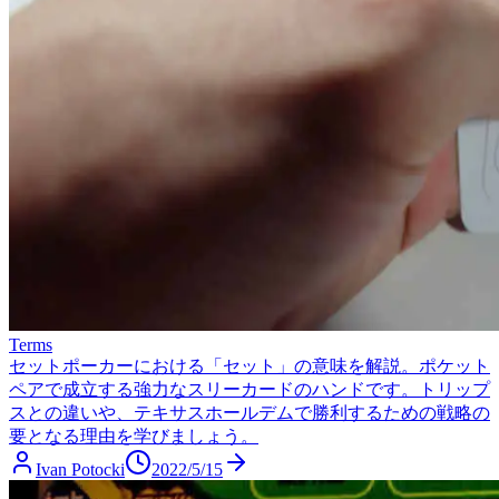
Terms
セット
ポーカーにおける「セット」の意味を解説。ポケット
ペアで成立する強力なスリーカードのハンドです。トリップ
スとの違いや、テキサスホールデムで勝利するための戦略の
要となる理由を学びましょう。
Ivan Potocki
2022/5/15