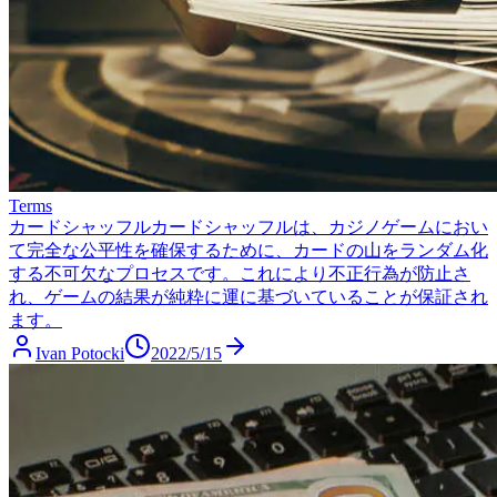
Terms
カードシャッフル
カードシャッフルは、カジノゲームにおい
て完全な公平性を確保するために、カードの山をランダム化
する不可欠なプロセスです。これにより不正行為が防止さ
れ、ゲームの結果が純粋に運に基づいていることが保証され
ます。
Ivan Potocki
2022/5/15