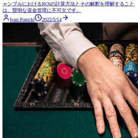
ャンブルにおけるROIの計算方法とその解釈を理解すること
は、賢明な資金管理に不可欠です。
Ivan Potocki
2022/5/14