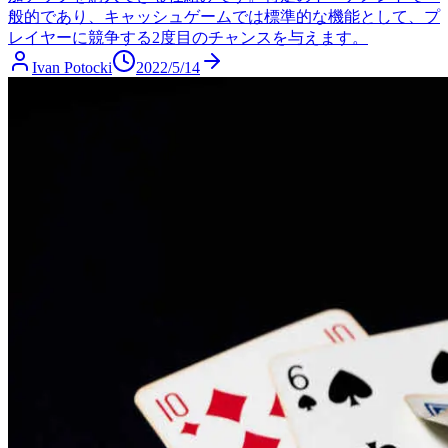
般的であり、キャッシュゲームでは標準的な機能として、プ
レイヤーに競争する2度目のチャンスを与えます。
Ivan Potocki
2022/5/14