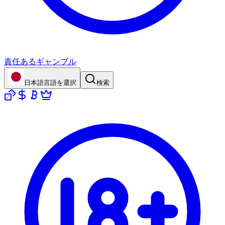
責任あるギャンブル
日本語
言語を選択
検索