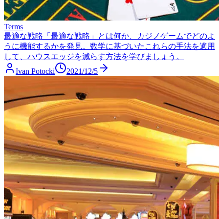
Terms
最適な戦略
「最適な戦略」とは何か、カジノゲームでどのよ
うに機能するかを発見。数学に基づいたこれらの手法を適用
して、ハウスエッジを減らす方法を学びましょう。
Ivan Potocki
2021/12/5