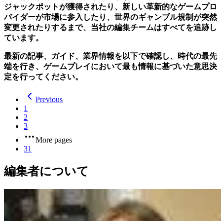
ジャックポットが獲得されたり、新しい革新的なゲームプロ
バイダーが市場に参入したり、世界のギャンブル規制が突然
変更されたりするまで、当社の編集チームはすべてを追跡し
ています。
最新の記事、ガイド、業界情報を以下で確認し、時代の最先
端を行き、ゲームプレイにおいて最も情報に基づいた意思決
定を行ってください。
Previous
1
2
3
More pages
31
編集者について