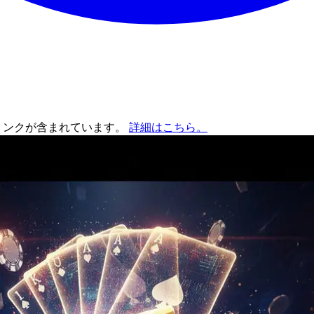
リンクが含まれています。
詳細はこちら。