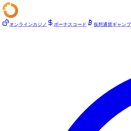
オンラインカジノ
ボーナスコード
仮想通貨ギャンブ