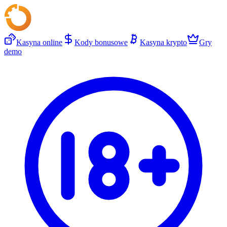
Kasyna online
Kody bonusowe
Kasyna krypto
Gry
demo