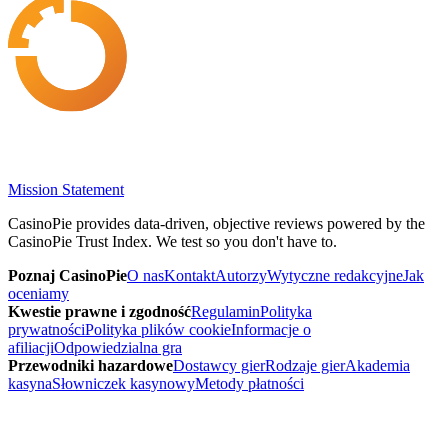
Mission Statement
CasinoPie provides data-driven, objective reviews powered by the
CasinoPie Trust Index. We test so you don't have to.
Poznaj CasinoPie
O nas
Kontakt
Autorzy
Wytyczne redakcyjne
Jak
oceniamy
Kwestie prawne i zgodność
Regulamin
Polityka
prywatności
Polityka plików cookie
Informacje o
afiliacji
Odpowiedzialna gra
Przewodniki hazardowe
Dostawcy gier
Rodzaje gier
Akademia
kasyna
Słowniczek kasynowy
Metody płatności