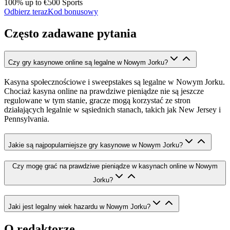
100% up to €500 Sports
Odbierz teraz
Kod bonusowy
Często zadawane pytania
Czy gry kasynowe online są legalne w Nowym Jorku?
Kasyna społecznościowe i sweepstakes są legalne w Nowym Jorku.
Chociaż kasyna online na prawdziwe pieniądze nie są jeszcze
regulowane w tym stanie, gracze mogą korzystać ze stron
działających legalnie w sąsiednich stanach, takich jak New Jersey i
Pennsylvania.
Jakie są najpopularniejsze gry kasynowe w Nowym Jorku?
Czy mogę grać na prawdziwe pieniądze w kasynach online w Nowym
Jorku?
Jaki jest legalny wiek hazardu w Nowym Jorku?
O redaktorze