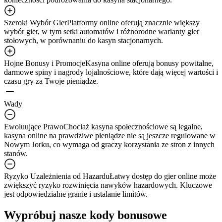
Szeroki Wybór Gier
Platformy online oferują znacznie większy
wybór gier, w tym setki automatów i różnorodne warianty gier
stołowych, w porównaniu do kasyn stacjonarnych.
Hojne Bonusy i Promocje
Kasyna online oferują bonusy powitalne,
darmowe spiny i nagrody lojalnościowe, które dają więcej wartości i
czasu gry za Twoje pieniądze.
Wady
Ewoluujące Prawo
Chociaż kasyna społecznościowe są legalne,
kasyna online na prawdziwe pieniądze nie są jeszcze regulowane w
Nowym Jorku, co wymaga od graczy korzystania ze stron z innych
stanów.
Ryzyko Uzależnienia od Hazardu
Łatwy dostęp do gier online może
zwiększyć ryzyko rozwinięcia nawyków hazardowych. Kluczowe
jest odpowiedzialne granie i ustalanie limitów.
Wypróbuj nasze kody bonusowe