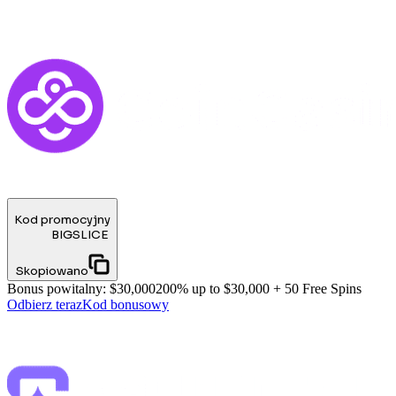
Kod promocyjny
BIGSLICE
Skopiowano
Bonus powitalny
:
$30,000
200% up to $30,000 + 50 Free Spins
Odbierz teraz
Kod bonusowy