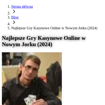
Strona główna
Blog
Najlepsze Gry Kasynowe Online w Nowym Jorku (2024)
Najlepsze Gry Kasynowe Online w
Nowym Jorku (2024)