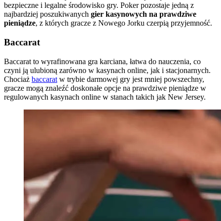
bezpieczne i legalne środowisko gry. Poker pozostaje jedną z
najbardziej poszukiwanych
gier kasynowych na prawdziwe
pieniądze
, z których gracze z Nowego Jorku czerpią przyjemność.
Baccarat
Baccarat to wyrafinowana gra karciana, łatwa do nauczenia, co
czyni ją ulubioną zarówno w kasynach online, jak i stacjonarnych.
Chociaż
baccarat
w trybie darmowej gry jest mniej powszechny,
gracze mogą znaleźć doskonałe opcje na prawdziwe pieniądze w
regulowanych kasynach online w stanach takich jak New Jersey.