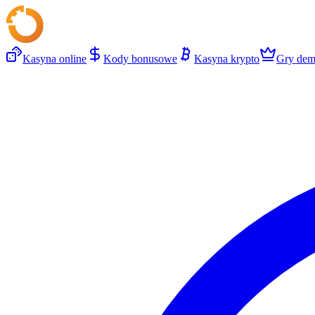
Kasyna online
Kody bonusowe
Kasyna krypto
Gry de