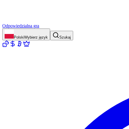
Odpowiedzialna gra
Polski
Wybierz język
Szukaj