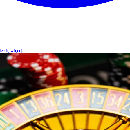
z się więcej.