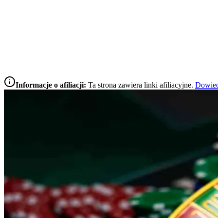
Informacje o afiliacji:
Ta strona zawiera linki afiliacyjne.
Dowied