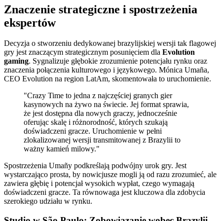
Znaczenie strategiczne i spostrzeżenia
ekspertów
Decyzja o stworzeniu dedykowanej brazylijskiej wersji tak flagowej
gry jest znaczącym strategicznym posunięciem dla
Evolution
gaming
. Sygnalizuje głębokie zrozumienie potencjału rynku oraz
znaczenia połączenia kulturowego i językowego. Mónica Umaña,
CEO Evolution na region LatAm, skomentowała to uruchomienie.
"Crazy Time to jedna z najczęściej granych gier
kasynowych na żywo na świecie. Jej format sprawia,
że jest dostępna dla nowych graczy, jednocześnie
oferując skalę i różnorodność, których szukają
doświadczeni gracze. Uruchomienie w pełni
zlokalizowanej wersji transmitowanej z Brazylii to
ważny kamień milowy."
Spostrzeżenia Umañy podkreślają podwójny urok gry. Jest
wystarczająco prosta, by nowicjusze mogli ją od razu zrozumieć, ale
zawiera głębię i potencjał wysokich wypłat, czego wymagają
doświadczeni gracze. Ta równowaga jest kluczowa dla zdobycia
szerokiego udziału w rynku.
Studio w São Paulo: Zobowiązanie wobec Brazylii