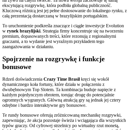
na żywo na całym świecie. Ta nowa wersja zachowuje tę samą
ekscytującą rozgrywkę, która podbiła globalną publiczność.
Kluczową różnicą jest jej pełne dostosowanie do lokalnego rynku, z
całą prezentacją dostarczaną w brazylijskim portugalskim.
To uruchomienie podkreśla znaczące i ciągłe inwestycje Evolution
w
rynek brazylijski
. Strategia firmy koncentruje się na tworzeniu
premium, dopasowanych treści, które rezonują z regionalnymi
graczami, a to wydanie jest wyraźnym przykładem tego
zaangażowania w działaniu.
Spojrzenie na rozgrywkę i funkcje
bonusowe
Rdzeń doświadczenia
Crazy Time Brasil
kręci się wokół
dynamicznego koła fortuny, które działa w połączeniu z
dwubębnowym Top Slotem. Ta kombinacja buduje napięcie z
każdym pojedynczym obrotem, torując drogę do potencjalnie
ogromnych wygranych. Główną atrakcją gry są jednak jej cztery
odrębne i bardzo interaktywne gry bonusowe.
Te rundy bonusowe oferują zróżnicowaną mechanikę rozgrywki,
zapewniając, że akcja pozostaje świeża i wciągająca dla wszystkich
typów graczy. Od cyfrowej strzelnicy po wirtualny rzut monetą,