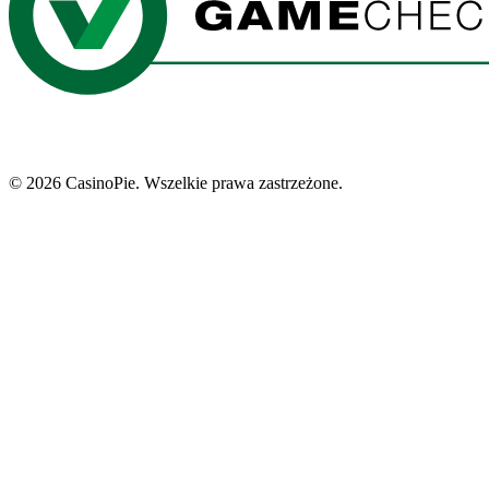
©
2026
CasinoPie.
Wszelkie prawa zastrzeżone.