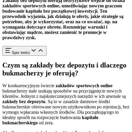
Zakłady bez depozytu
oferują bezryzykowe wejście do świata
zakładów sportowych online, umożliwiając nowym graczom
budowanie kapitału bez początkowej inwestycji. Ten
przewodnik wyjaśnia, jak działają te oferty, jakie strategie są
potrzebne, aby je wykorzystać, oraz na co uważać, np. na
wymagania dotyczące obrotu. Rozumiejąc warunki i
obstawiając mądrze, możesz zamienić te promocje w
prawdziwy zysk.
Spis treści
Czym są zakłady bez depozytu i dlaczego
bukmacherzy je oferują?
W konkurencyjnym świecie
zakładów sportowych online
bukmacherzy stale szukają sposobów na przyciągnięcie nowych
klientów. Jednym z najskuteczniejszych narzędzi w ich arsenale są
zakłady bez depozytu
. Są to w zasadzie darmowe środki
bukmacherskie oferowane nowym użytkownikom po rejestracji, bez
wymogu wpłacania własnych środków. Dla początkującego to
idealny sposób na rozpoczęcie budowania
kapitału
bukmacherskiego
od zera.