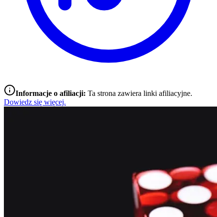
Informacje o afiliacji:
Ta strona zawiera linki afiliacyjne.
Dowiedz się więcej.