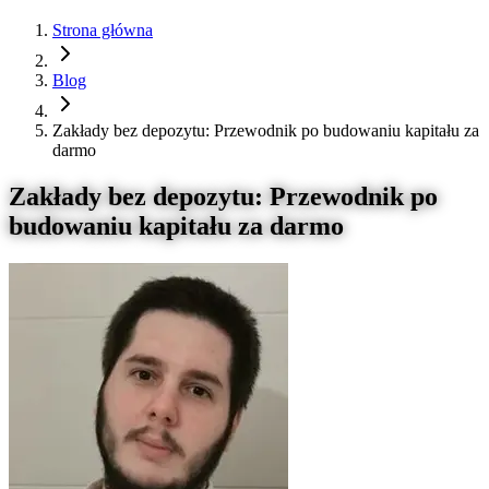
Strona główna
Blog
Zakłady bez depozytu: Przewodnik po budowaniu kapitału za
darmo
Zakłady bez depozytu: Przewodnik po
budowaniu kapitału za darmo