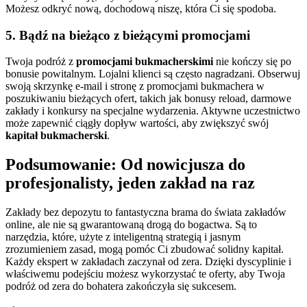
Możesz odkryć nową, dochodową niszę, która Ci się spodoba.
5. Bądź na bieżąco z bieżącymi promocjami
Twoja podróż z
promocjami bukmacherskimi
nie kończy się po
bonusie powitalnym. Lojalni klienci są często nagradzani. Obserwuj
swoją skrzynkę e-mail i stronę z promocjami bukmachera w
poszukiwaniu bieżących ofert, takich jak bonusy reload, darmowe
zakłady i konkursy na specjalne wydarzenia. Aktywne uczestnictwo
może zapewnić ciągły dopływ wartości, aby zwiększyć swój
kapitał bukmacherski
.
Podsumowanie: Od nowicjusza do
profesjonalisty, jeden zakład na raz
Zakłady bez depozytu to fantastyczna brama do świata zakładów
online, ale nie są gwarantowaną drogą do bogactwa. Są to
narzędzia, które, użyte z inteligentną strategią i jasnym
zrozumieniem zasad, mogą pomóc Ci zbudować solidny kapitał.
Każdy ekspert w zakładach zaczynał od zera. Dzięki dyscyplinie i
właściwemu podejściu możesz wykorzystać te oferty, aby Twoja
podróż od zera do bohatera zakończyła się sukcesem.