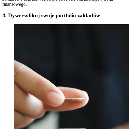
finansowego.
4. Dywersyfikuj swoje portfolio zakładów