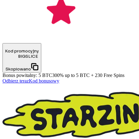
Kod promocyjny
BIGSLICE
Skopiowano
Bonus powitalny
:
5 BTC
300% up to 5 BTC + 230 Free Spins
Odbierz teraz
Kod bonusowy