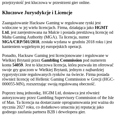
przejrzystość jest kluczowa w przestrzeni gier online.
Kluczowe Jurysdykcje i Licencje
Zaangażowanie Hacksaw Gaming w regulowane rynki jest
widoczne w jej wielu licencjach. Firma, działająca jako
HGMT
Ltd
, jest zarejestrowana na Malcie i posiada prestiżową licencję od
Malta Gaming Authority (MGA). Ta licencja, numer
MGA/CRP/501/2018
, została wydana w grudniu 2018 roku i jest
kamieniem węgielnym jej europejskich operacji.
Ponadto, Hacksaw Gaming jest licencjonowane i regulowane w
Wielkiej Brytanii przez
Gambling Commission
pod numerem
konta
54059
. Jest to kluczowa licencja, która pozwala im oferować
swoje gry graczom w Wielkiej Brytanii, jednym z najbardziej
rygorystycznie regulowanych rynków na świecie. Firma posiada
również licencję od Hellenic Gaming Commission w Grecji (HGC-
000055-MN), rozszerzając swoją regulowaną obecność.
Poprzez inną jednostkę, HGIM Ltd, dostawca jest również
autoryzowany przez Gambling Supervisory Commission of the Isle
of Man. Ta licencja na dostarczanie oprogramowania jest ważna do
stycznia 2027 roku, co dodatkowo umacnia jej reputację jako
godnego zaufania partnera B2B i dewelopera gier.