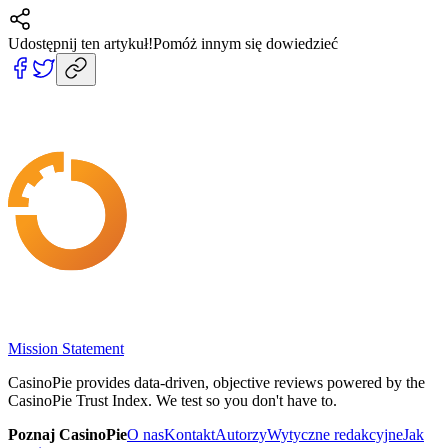
Udostępnij ten artykuł!
Pomóż innym się dowiedzieć
Mission Statement
CasinoPie provides data-driven, objective reviews powered by the
CasinoPie Trust Index. We test so you don't have to.
Poznaj CasinoPie
O nas
Kontakt
Autorzy
Wytyczne redakcyjne
Jak