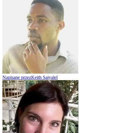
Napisane przez
Keith Saiyalel