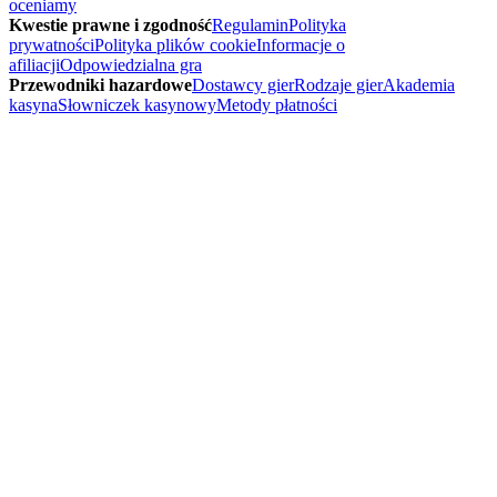
oceniamy
Kwestie prawne i zgodność
Regulamin
Polityka
prywatności
Polityka plików cookie
Informacje o
afiliacji
Odpowiedzialna gra
Przewodniki hazardowe
Dostawcy gier
Rodzaje gier
Akademia
kasyna
Słowniczek kasynowy
Metody płatności