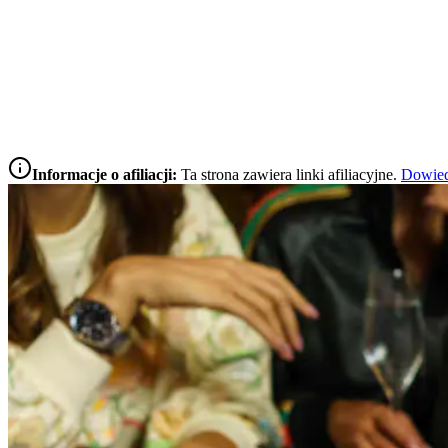
Informacje o afiliacji:
Ta strona zawiera linki afiliacyjne.
Dowied