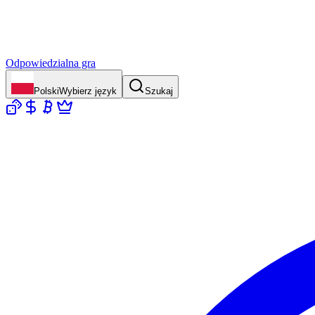
Odpowiedzialna gra
Polski
Wybierz język
Szukaj