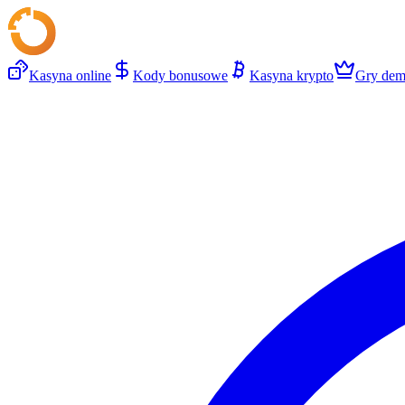
Kasyna online
Kody bonusowe
Kasyna krypto
Gry de