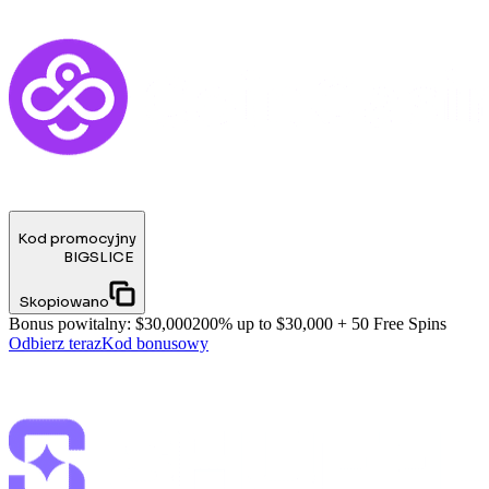
Kod promocyjny
BIGSLICE
Skopiowano
Bonus powitalny
:
$30,000
200% up to $30,000 + 50 Free Spins
Odbierz teraz
Kod bonusowy