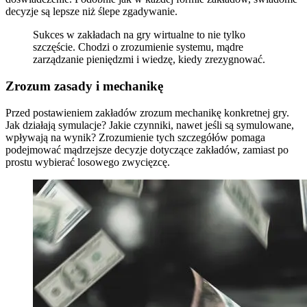
decyzje są lepsze niż ślepe zgadywanie.
Sukces w zakładach na gry wirtualne to nie tylko
szczęście. Chodzi o zrozumienie systemu, mądre
zarządzanie pieniędzmi i wiedzę, kiedy zrezygnować.
Zrozum zasady i mechanikę
Przed postawieniem zakładów zrozum mechanikę konkretnej gry.
Jak działają symulacje? Jakie czynniki, nawet jeśli są symulowane,
wpływają na wynik? Zrozumienie tych szczegółów pomaga
podejmować mądrzejsze decyzje dotyczące zakładów, zamiast po
prostu wybierać losowego zwycięzcę.