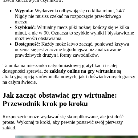
trzech kluczowych czynników:
Wygoda:
Wydarzenia odbywają się co kilka minut, 24/7.
Nigdy nie musisz czekać na rozpoczęcie prawdziwego
meczu.
Szybkość:
Wirtualny mecz piłki nożnej kończy się w kilka
minut, a nie w 90. Oznacza to szybkie wyniki i błyskawiczne
możliwości obstawiania.
Dostępność:
Każdy może łatwo zacząć, ponieważ krzywa
uczenia się jest znacznie łagodniejsza niż analizowanie
prawdziwych drużyn i formy zawodników.
Ta unikalna mieszanka natychmiastowej gratyfikacji i stałej
dostępności sprawia, że
zakłady online na gry wirtualne
są
atrakcyjną opcją zarówno dla nowych, jak i doświadczonych graczy
na całym świecie.
Jak zacząć obstawiać gry wirtualne:
Przewodnik krok po kroku
Rozpoczęcie może wydawać się skomplikowane, ale jest dość
proste. Wykonaj te kroki, aby pewnie postawić swój pierwszy
zakład.