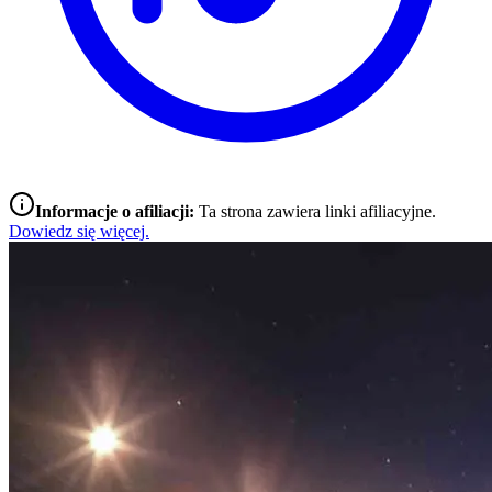
Informacje o afiliacji:
Ta strona zawiera linki afiliacyjne.
Dowiedz się więcej.