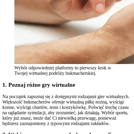
Wybór odpowiedniej platformy to pierwszy krok w
Twojej wirtualnej podróży bukmacherskiej.
1. Poznaj różne gry wirtualne
Na początek zapoznaj się z dostępnymi rodzajami gier wirtualnych.
Większość bukmacherów oferuje wirtualną piłkę nożną, wyścigi
konne, wyścigi chartów, tenis i koszykówkę. Poświęć trochę czasu
na oglądanie symulacji, aby zrozumieć, jak działają. Wybór sportu,
który już znasz, może dać Ci niewielką przewagę, ponieważ
będziesz zaznajomiony z typowymi rodzajami zakładów.