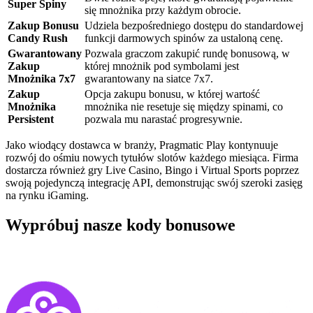
Super Spiny
się mnożnika przy każdym obrocie.
Zakup Bonusu
Udziela bezpośredniego dostępu do standardowej
Candy Rush
funkcji darmowych spinów za ustaloną cenę.
Gwarantowany
Pozwala graczom zakupić rundę bonusową, w
Zakup
której mnożnik pod symbolami jest
Mnożnika 7x7
gwarantowany na siatce 7x7.
Zakup
Opcja zakupu bonusu, w której wartość
Mnożnika
mnożnika nie resetuje się między spinami, co
Persistent
pozwala mu narastać progresywnie.
Jako wiodący dostawca w branży, Pragmatic Play kontynuuje
rozwój do ośmiu nowych tytułów slotów każdego miesiąca. Firma
dostarcza również gry Live Casino, Bingo i Virtual Sports poprzez
swoją pojedynczą integrację API, demonstrując swój szeroki zasięg
na rynku iGaming.
Wypróbuj nasze kody bonusowe