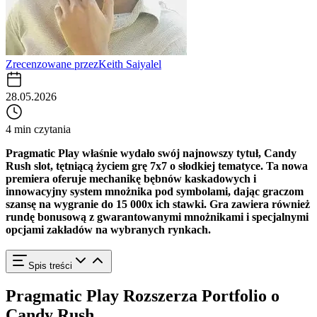
Zrecenzowane przez
Keith Saiyalel
28.05.2026
4 min czytania
Pragmatic Play właśnie wydało swój najnowszy tytuł,
Candy
Rush slot
, tętniącą życiem grę 7x7 o słodkiej tematyce. Ta nowa
premiera oferuje mechanikę bębnów kaskadowych i
innowacyjny system mnożnika pod symbolami, dając graczom
szansę na wygranie do
15 000x
ich stawki. Gra zawiera również
rundę bonusową z gwarantowanymi mnożnikami i specjalnymi
opcjami zakładów na wybranych rynkach.
Spis treści
Pragmatic Play Rozszerza Portfolio o
Candy Rush