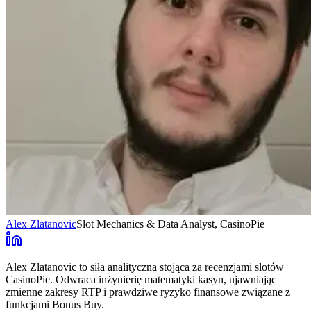
Alex Zlatanovic
Slot Mechanics & Data Analyst
, CasinoPie
Alex Zlatanovic to siła analityczna stojąca za recenzjami slotów
CasinoPie. Odwraca inżynierię matematyki kasyn, ujawniając
zmienne zakresy RTP i prawdziwe ryzyko finansowe związane z
funkcjami Bonus Buy.