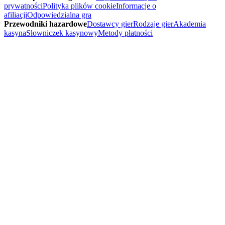
prywatności
Polityka plików cookie
Informacje o
afiliacji
Odpowiedzialna gra
Przewodniki hazardowe
Dostawcy gier
Rodzaje gier
Akademia
kasyna
Słowniczek kasynowy
Metody płatności