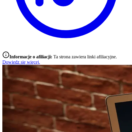
Informacje o afiliacji:
Ta strona zawiera linki afiliacyjne.
Dowiedz się więcej.