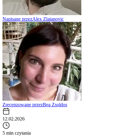
Napisane przez
Alex Zlatanovic
Zrecenzowane przez
Bea Zsoldos
12.02.2026
5 min czytania