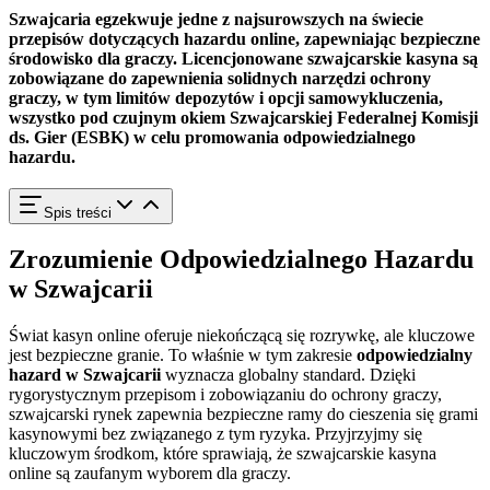
Szwajcaria egzekwuje jedne z najsurowszych na świecie
przepisów dotyczących hazardu online, zapewniając bezpieczne
środowisko dla graczy. Licencjonowane szwajcarskie kasyna są
zobowiązane do zapewnienia solidnych narzędzi ochrony
graczy, w tym limitów depozytów i opcji samowykluczenia,
wszystko pod czujnym okiem Szwajcarskiej Federalnej Komisji
ds. Gier (ESBK) w celu promowania
odpowiedzialnego
hazardu
.
Spis treści
Zrozumienie Odpowiedzialnego Hazardu
w Szwajcarii
Świat kasyn online oferuje niekończącą się rozrywkę, ale kluczowe
jest bezpieczne granie. To właśnie w tym zakresie
odpowiedzialny
hazard w Szwajcarii
wyznacza globalny standard. Dzięki
rygorystycznym przepisom i zobowiązaniu do ochrony graczy,
szwajcarski rynek zapewnia bezpieczne ramy do cieszenia się grami
kasynowymi bez związanego z tym ryzyka. Przyjrzyjmy się
kluczowym środkom, które sprawiają, że szwajcarskie kasyna
online są zaufanym wyborem dla graczy.