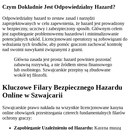
Czym Dokładnie Jest Odpowiedzialny Hazard?
Odpowiedzialny hazard to zestaw zasad i narzędzi
zaprojektowanych w celu zapewnienia, że hazard jest prowadzony
w bezpieczny, uczciwy i zabezpieczony sposób. Głównym celem
jest zapobieganie problemowemu hazardowi i minimalizowanie
potencjalnych szkód. Licencjonowani operatorzy są zobowiązani do
wdrażania tych środków, aby pomóc graczom zachować kontrolę
nad swoimi nawykami związanymi z grami.
Główna zasada jest prosta: hazard powinien pozostać
zabawną rozrywką, a nie źródłem stresu finansowego
lub osobistego. Szwajcarskie przepisy są zbudowane
wokół tej filozofii.
Kluczowe Filary Bezpiecznego Hazardu
Online w Szwajcarii
Szwajcarskie prawo nakłada na wszystkie licencjonowane kasyna
online obowiązek przestrzegania czterech fundamentalnych filarów
ochrony graczy:
Zapobieganie Uzależnieniu od Hazardu:
Kasyna muszą