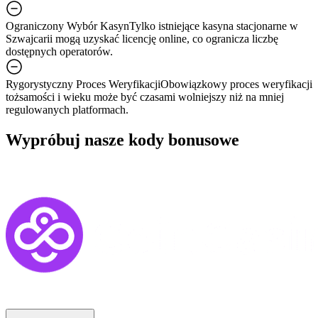
Ograniczony Wybór Kasyn
Tylko istniejące kasyna stacjonarne w
Szwajcarii mogą uzyskać licencję online, co ogranicza liczbę
dostępnych operatorów.
Rygorystyczny Proces Weryfikacji
Obowiązkowy proces weryfikacji
tożsamości i wieku może być czasami wolniejszy niż na mniej
regulowanych platformach.
Wypróbuj nasze kody bonusowe