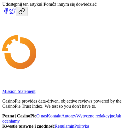
Udostępnij ten artykuł!
Pomóż innym się dowiedzieć
Mission Statement
CasinoPie provides data-driven, objective reviews powered by the
CasinoPie Trust Index. We test so you don't have to.
Poznaj CasinoPie
O nas
Kontakt
Autorzy
Wytyczne redakcyjne
Jak
oceniamy
Kwestie prawne i zgodność
Regulamin
Polityka