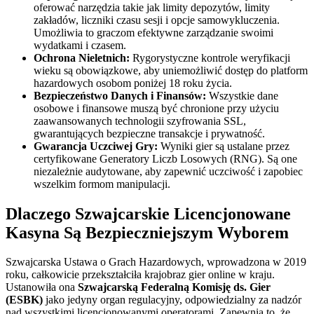
oferować narzędzia takie jak limity depozytów, limity
zakładów, liczniki czasu sesji i opcje samowykluczenia.
Umożliwia to graczom efektywne zarządzanie swoimi
wydatkami i czasem.
Ochrona Nieletnich:
Rygorystyczne kontrole weryfikacji
wieku są obowiązkowe, aby uniemożliwić dostęp do platform
hazardowych osobom poniżej 18 roku życia.
Bezpieczeństwo Danych i Finansów:
Wszystkie dane
osobowe i finansowe muszą być chronione przy użyciu
zaawansowanych technologii szyfrowania SSL,
gwarantujących bezpieczne transakcje i prywatność.
Gwarancja Uczciwej Gry:
Wyniki gier są ustalane przez
certyfikowane Generatory Liczb Losowych (RNG). Są one
niezależnie audytowane, aby zapewnić uczciwość i zapobiec
wszelkim formom manipulacji.
Dlaczego Szwajcarskie Licencjonowane
Kasyna Są Bezpieczniejszym Wyborem
Szwajcarska Ustawa o Grach Hazardowych, wprowadzona w 2019
roku, całkowicie przekształciła krajobraz gier online w kraju.
Ustanowiła ona
Szwajcarską Federalną Komisję ds. Gier
(ESBK)
jako jedyny organ regulacyjny, odpowiedzialny za nadzór
nad wszystkimi licencjonowanymi operatorami. Zapewnia to, że