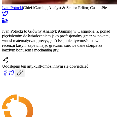
Ivan Potocki
Chief iGaming Analyst & Senior Editor
, CasinoPie
Ivan Potocki to Główny Analityk iGaming w CasinoPie. Z ponad
pięcioletnim doświadczeniem jako profesjonalny gracz w pokera,
wnosi matematyczną precyzję i ścisłą obiektywność do swoich
recenzji kasyn, zapewniając graczom surowe dane stojące za
każdym bonusem i mechaniką gry.
Udostępnij ten artykuł!
Pomóż innym się dowiedzieć