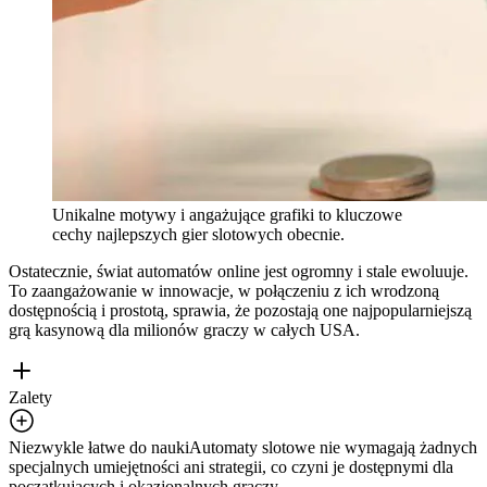
Unikalne motywy i angażujące grafiki to kluczowe
cechy najlepszych gier slotowych obecnie.
Ostatecznie, świat automatów online jest ogromny i stale ewoluuje.
To zaangażowanie w innowacje, w połączeniu z ich wrodzoną
dostępnością i prostotą, sprawia, że pozostają one najpopularniejszą
grą kasynową dla milionów graczy w całych USA.
Zalety
Niezwykle łatwe do nauki
Automaty slotowe nie wymagają żadnych
specjalnych umiejętności ani strategii, co czyni je dostępnymi dla
początkujących i okazjonalnych graczy.