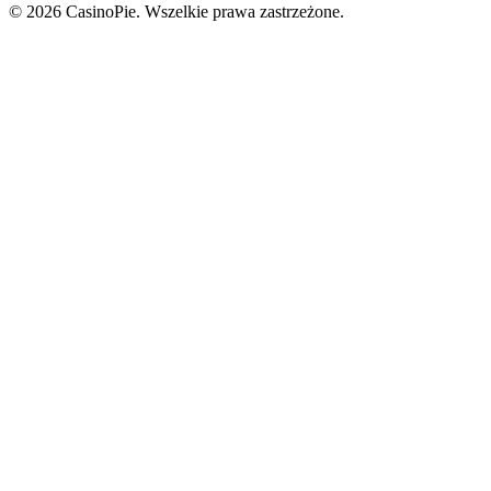
©
2026
CasinoPie.
Wszelkie prawa zastrzeżone.