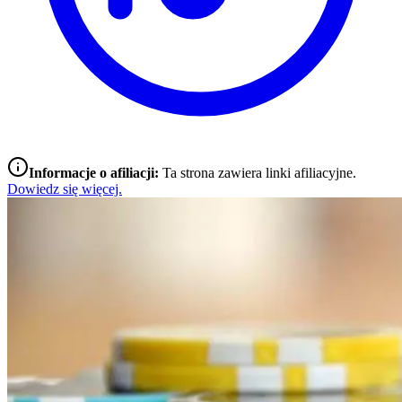
Informacje o afiliacji:
Ta strona zawiera linki afiliacyjne.
Dowiedz się więcej.