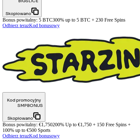
BIGSLICE
Skopiowano
Bonus powitalny
:
5 BTC
300% up to 5 BTC + 230 Free Spins
Odbierz teraz
Kod bonusowy
Kod promocyjny
SMPBONUS
Skopiowano
Bonus powitalny
:
€1,750
200% Up to €1,750 + 150 Free Spins +
100% up to €500 Sports
Odbierz teraz
Kod bonusowy