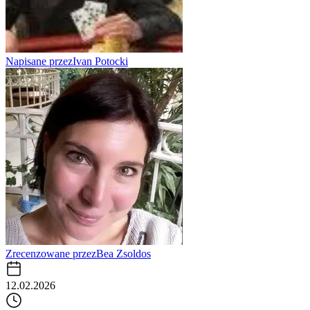
Napisane przez
Ivan Potocki
Zrecenzowane przez
Bea Zsoldos
12.02.2026