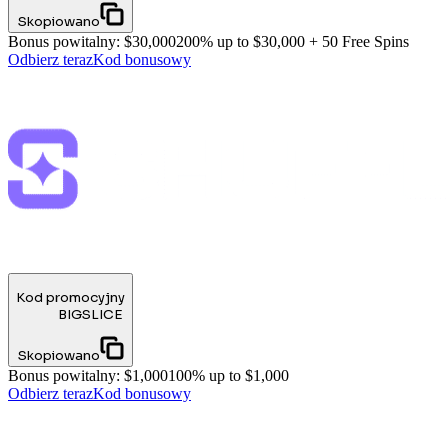
Skopiowano
Bonus powitalny
:
$30,000
200% up to $30,000 + 50 Free Spins
Odbierz teraz
Kod bonusowy
Kod promocyjny
BIGSLICE
Skopiowano
Bonus powitalny
:
$1,000
100% up to $1,000
Odbierz teraz
Kod bonusowy