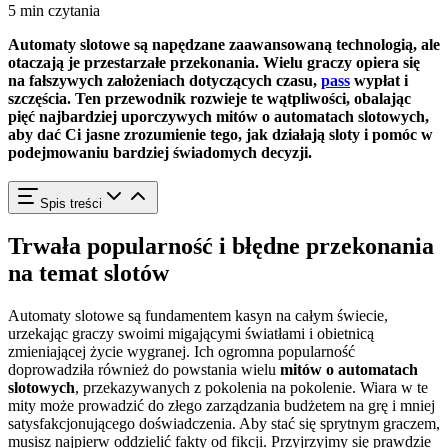
5 min czytania
Automaty slotowe są napędzane zaawansowaną technologią, ale
otaczają je przestarzałe przekonania. Wielu graczy opiera się
na fałszywych założeniach dotyczących czasu,
pass
wypłat i
szczęścia. Ten przewodnik rozwieje te wątpliwości, obalając
pięć najbardziej uporczywych
mitów o automatach slotowych
,
aby dać Ci jasne zrozumienie tego,
jak działają sloty
i pomóc w
podejmowaniu bardziej świadomych decyzji.
Spis treści
Trwała popularność i błędne przekonania
na temat slotów
Automaty slotowe są fundamentem kasyn na całym świecie,
urzekając graczy swoimi migającymi światłami i obietnicą
zmieniającej życie wygranej. Ich ogromna popularność
doprowadziła również do powstania wielu
mitów o automatach
slotowych
, przekazywanych z pokolenia na pokolenie. Wiara w te
mity może prowadzić do złego zarządzania budżetem na grę i mniej
satysfakcjonującego doświadczenia. Aby stać się sprytnym graczem,
musisz najpierw oddzielić fakty od fikcji. Przyjrzyjmy się prawdzie