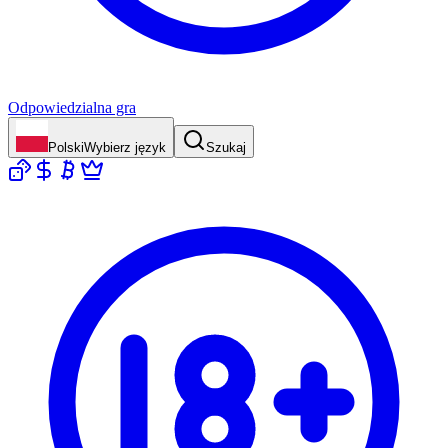
Odpowiedzialna gra
Polski
Wybierz język
Szukaj