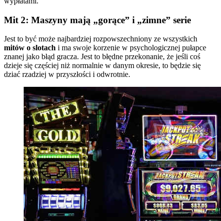
wypłatami.
Mit 2: Maszyny mają „gorące” i „zimne” serie
Jest to być może najbardziej rozpowszechniony ze wszystkich
mitów o slotach
i ma swoje korzenie w psychologicznej pułapce
znanej jako błąd gracza. Jest to błędne przekonanie, że jeśli coś
dzieje się częściej niż normalnie w danym okresie, to będzie się
dziać rzadziej w przyszłości i odwrotnie.