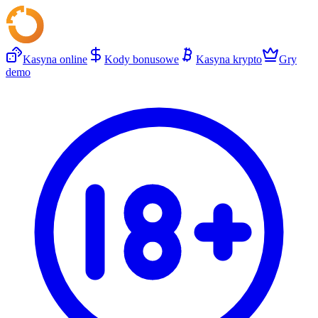
Kasyna online
Kody bonusowe
Kasyna krypto
Gry
demo