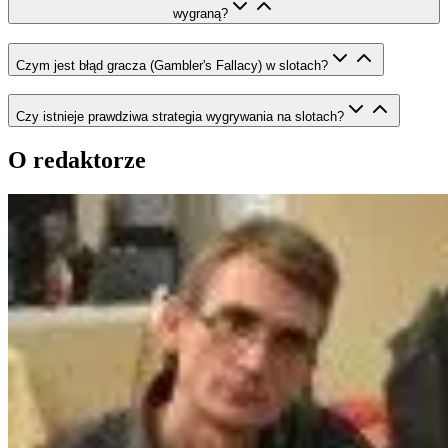
wygraną?
Czym jest błąd gracza (Gambler's Fallacy) w slotach?
Czy istnieje prawdziwa strategia wygrywania na slotach?
O redaktorze