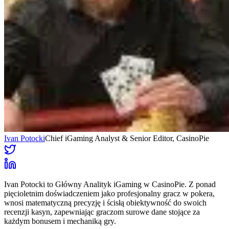
Ivan Potocki
Chief iGaming Analyst & Senior Editor
, CasinoPie
Ivan Potocki to Główny Analityk iGaming w CasinoPie. Z ponad
pięcioletnim doświadczeniem jako profesjonalny gracz w pokera,
wnosi matematyczną precyzję i ścisłą obiektywność do swoich
recenzji kasyn, zapewniając graczom surowe dane stojące za
każdym bonusem i mechaniką gry.